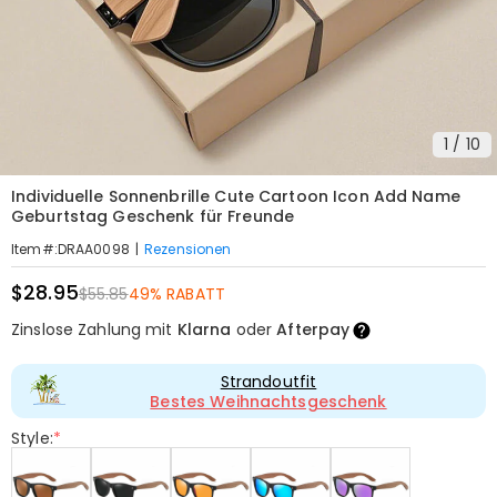
1
/
10
Individuelle Sonnenbrille Cute Cartoon Icon Add Name
Geburtstag Geschenk für Freunde
|
Rezensionen
Item#
:
DRAA0098
$28.95
$55.85
49% RABATT
Zinslose Zahlung mit
Klarna
oder
Afterpay
Strandoutfit
Bestes Weihnachtsgeschenk
Style:
*