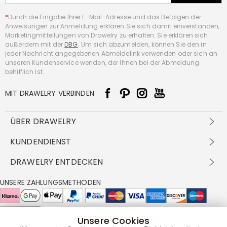
*
Durch die Eingabe Ihrer E-Mail-Adresse und das Befolgen der
Anweisungen zur Anmeldung erklären Sie sich damit einverstanden,
Marketingmitteilungen von Drawelry zu erhalten. Sie erklären sich
außerdem mit der
DBG
. Um sich abzumelden, können Sie den in
jeder Nachricht angegebenen Abmeldelink verwenden oder sich an
unseren Kundenservice wenden, der Ihnen bei der Abmeldung
behilflich ist.
MIT DRAWELRY VERBINDEN
ÜBER DRAWELRY
Über Uns
KUNDENDIENST
Kontakt
Versandbedingungen
DRAWELRY ENTDECKEN
DBG
Zahlungsbedingungen
Geschäftsbedingungen
Großhandelsangebot
UNSERE ZAHLUNGSMETHODEN
Rückgabe & Umtausch
FAQ
Drawelry Prime
Pflegehinweis
Cookie-Richtlinie
Bonusprogramm
Drawelry Blog
Unsere Cookies