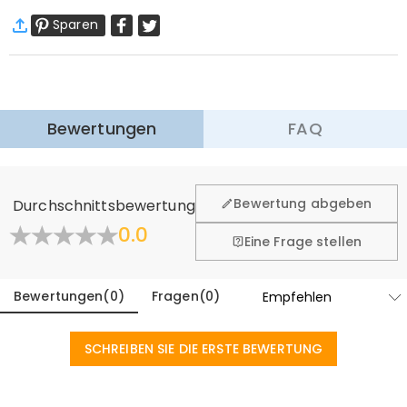
Sparen
Standardversand
:
9-18
Arbeitstage
$13.99 (Bestellungen < $69.00)
Kostenlos (Bestellungen > $69.00)
Expressversand
:
5-8
Arbeitstage
$25.99 (Bestellungen < $169.00)
Kostenlos (Bestellungen > $169.00)
Mehr erfahren
Bewertungen
FAQ
·
60-Tage Rückgabe
Wir hoffen, dass Sie sich beim Einkauf sicher und wohl
fühlen. Deshalb bieten wir Ihnen 60 Tage Rückgaberecht.
Bewertung abgeben
Durchschnittsbewertung
Mehr erfahren
0.0
Eine Frage stellen
Bewertungen
(
0
)
Fragen
(
0
)
SCHREIBEN SIE DIE ERSTE BEWERTUNG