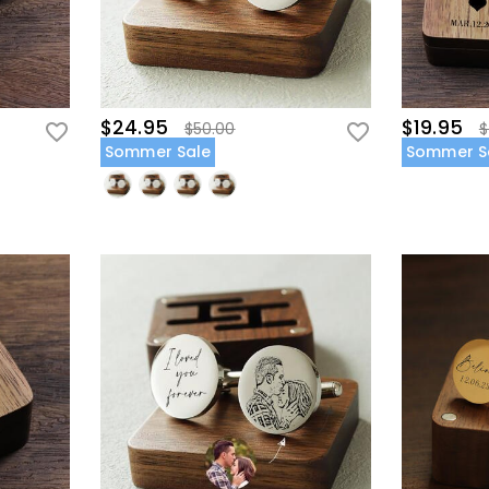
$24.95
$19.95
$50.00
$
Sommer Sale
Sommer S