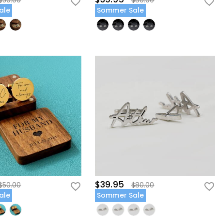
$50.00
$80.00
ale
Sommer Sale
$39.95
$50.00
$80.00
ale
Sommer Sale