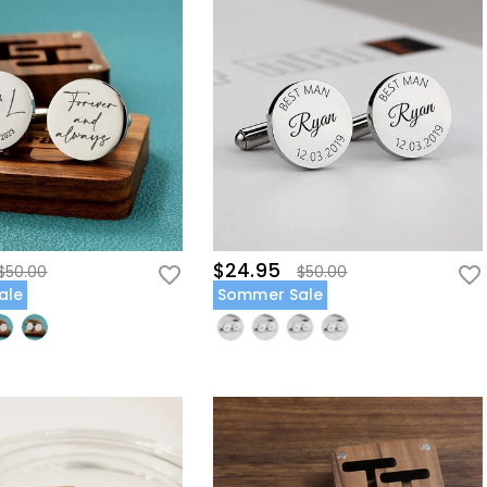
$24.95
$50.00
$50.00
ale
Sommer Sale