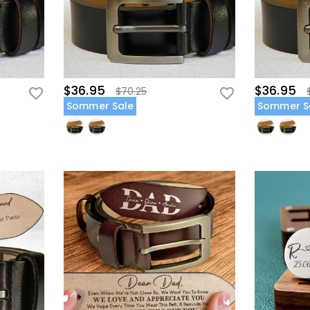
$36.95
$36.95
$70.25
Sommer Sale
Sommer S