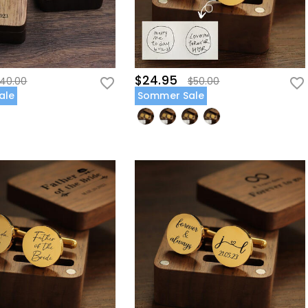
$24.95
40.00
$50.00
ale
Sommer Sale