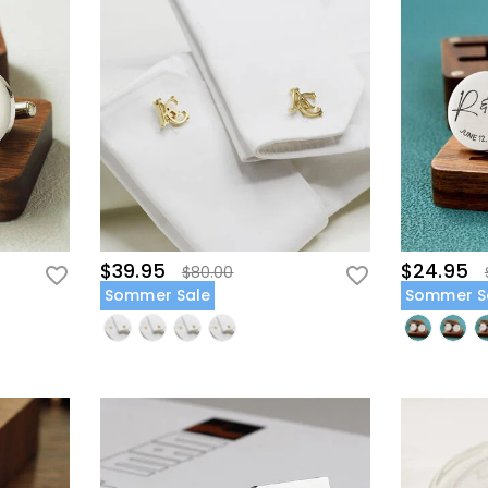
$39.95
$24.95
$80.00
Sommer Sale
Sommer S