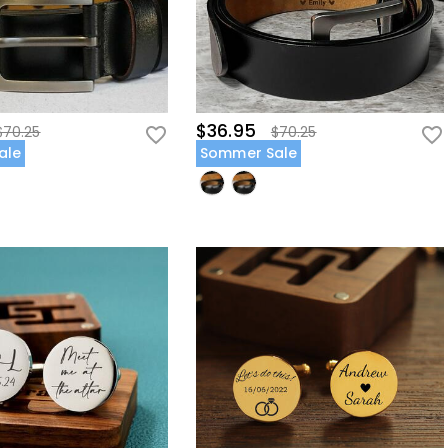
$36.95
$70.25
$70.25
ale
Sommer Sale