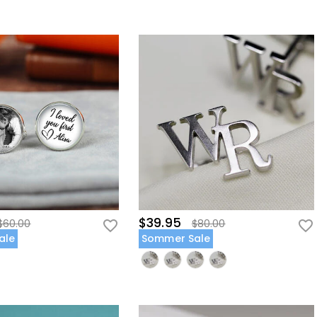
$39.95
$60.00
$80.00
ale
Sommer Sale