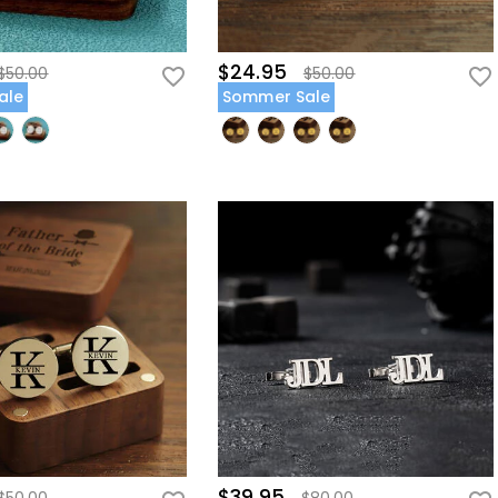
$24.95
$50.00
$50.00
ale
Sommer Sale
$39.95