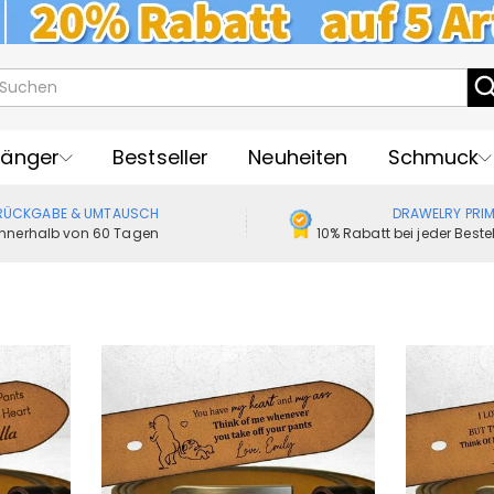
sonalisierte Geschenke zum Geburt
Vorlieben für Hochzeitsgeschenke
änger
Bestseller
Neuheiten
Schmuck
RÜCKGABE & UMTAUSCH
DRAWELRY PRI
Innerhalb von 60 Tagen
10% Rabatt bei jeder Best