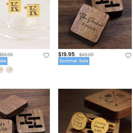
$19.95
$50.00
$40.00
ale
Sommer Sale