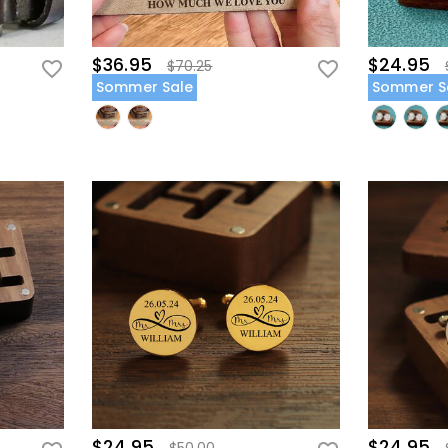
$36.95
$24.95
$70.25
Sommer Sale
Sommer S
$24.95
$24.95