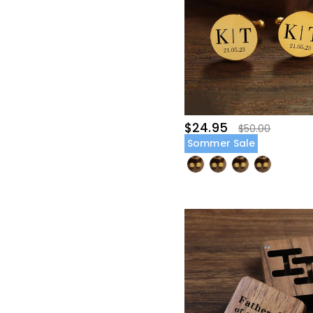
$24.95
$50.00
Sommer Sale