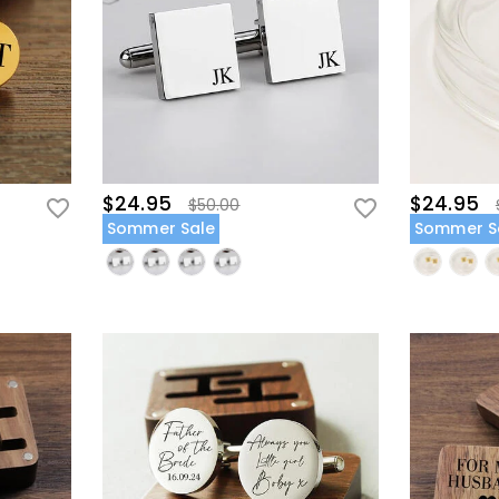
$24.95
$24.95
$50.00
Sommer Sale
Sommer S