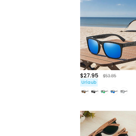
$27.95
$53.85
Urlaub