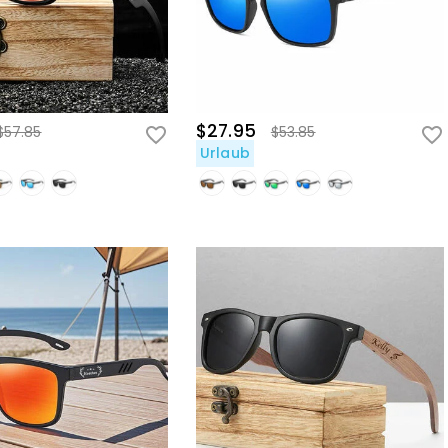
$27.95
$57.85
$53.85
Urlaub