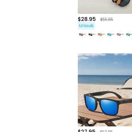
$28.95
$55.85
Urlaub
$27.95