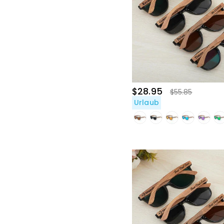
$28.95
$55.85
Urlaub