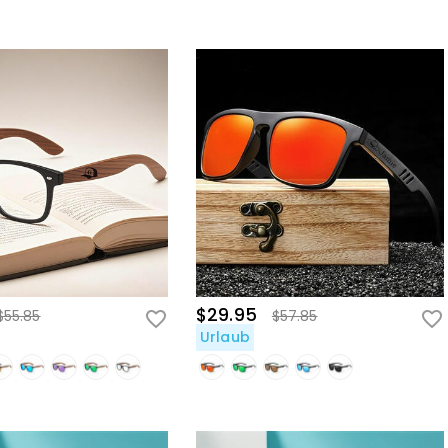
$29.95
$55.85
$57.85
Urlaub