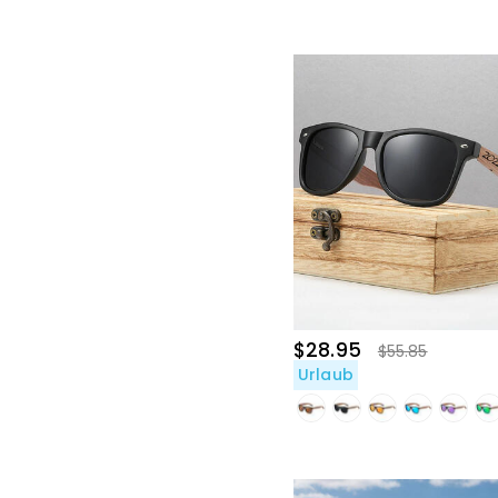
$28.95
$55.85
Urlaub