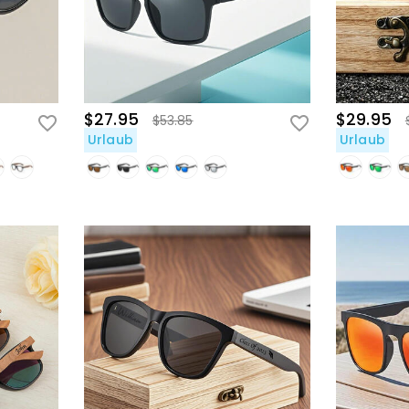
$27.95
$29.95
$53.85
Urlaub
Urlaub