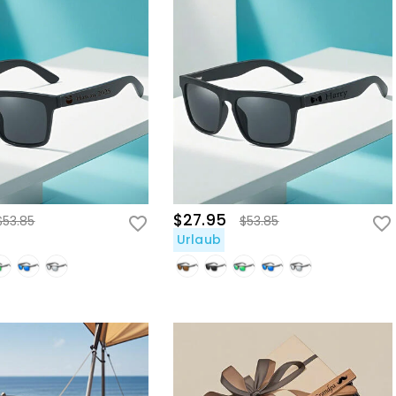
$27.95
$53.85
$53.85
Urlaub