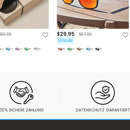
$29.95
$55.85
$57.85
Urlaub
100% SICHERE ZAHLUNG
DATENSCHUTZ GARANTIERT