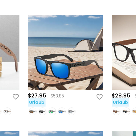
$27.95
$28.95
$53.85
Urlaub
Urlaub