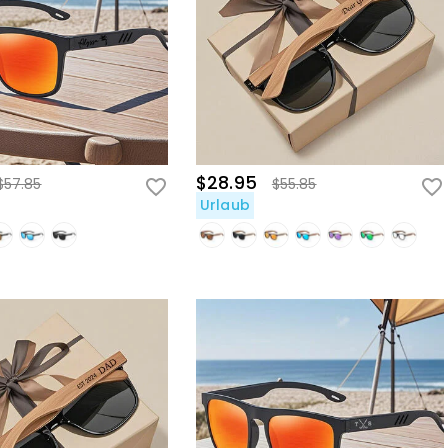
$28.95
$57.85
$55.85
Urlaub