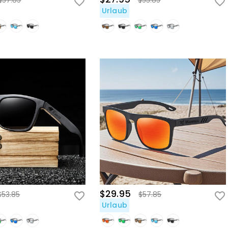
$57.85
$53.85
Urlaub
$29.95
$53.85
$57.85
Urlaub