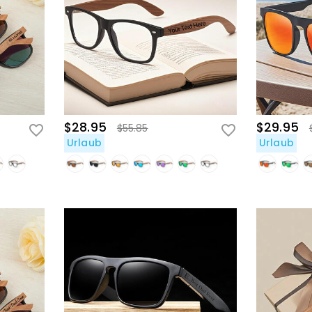
$28.95
$29.95
$55.85
Urlaub
Urlaub