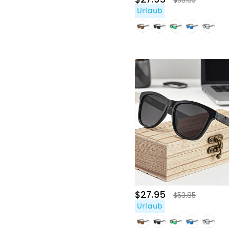
$53.85
Urlaub
$27.95
$53.85
Urlaub