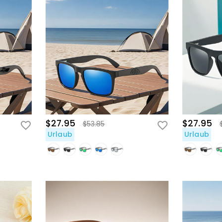
$27.95
$27.95
$53.85
Urlaub
Urlaub