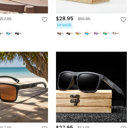
$28.95
$57.85
$55.85
Urlaub
$27.95