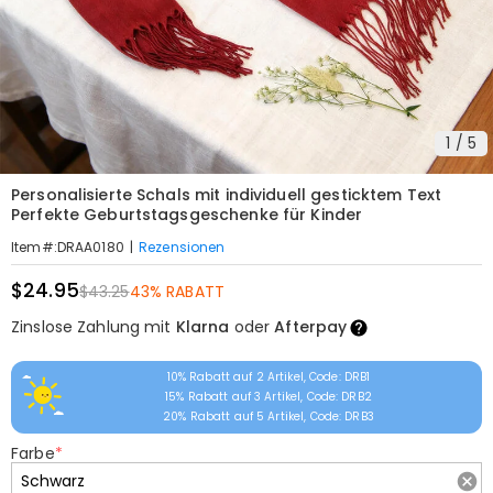
1
/
5
Personalisierte Schals mit individuell gesticktem Text
Perfekte Geburtstagsgeschenke für Kinder
|
Rezensionen
Item#
:
DRAA0180
$24.95
$43.25
43% RABATT
Zinslose Zahlung mit
Klarna
oder
Afterpay
10% Rabatt auf 2 Artikel, Code: DRB1
15% Rabatt auf 3 Artikel, Code: DRB2
20% Rabatt auf 5 Artikel, Code: DRB3
Farbe
*