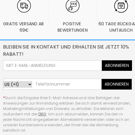
GRATIS VERSAND AB 
POSITIVE 
60 TAGE RÜCKGA
69€
BEWERTUNGEN
UMTAUSCH
BLEIBEN SIE IN KONTAKT UND ERHALTEN SIE JETZT 10%
RABATT!
ABONNIEREN
ABONNIEREN
*
Durch die Eingabe Ihrer E-Mail-Adresse und das Befolgen der
Anweisungen zur Anmeldung erklären Sie sich damit einverstanden,
Marketingmitteilungen von Drawelry zu erhalten. Sie erklären sich
außerdem mit der
DBG
. Um sich abzumelden, können Sie den in
jeder Nachricht angegebenen Abmeldelink verwenden oder sich an
unseren Kundenservice wenden, der Ihnen bei der Abmeldung
behilflich ist.