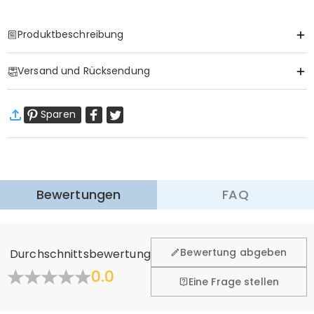
Produktbeschreibung
Item#
:
DRAA0180
Versand und Rücksendung
·
Gratis Versand
Sparen
Standardversand
:
9-18
Arbeitstage
$13.99 (Bestellungen < $69.00)
Kostenlos (Bestellungen > $69.00)
Expressversand
:
5-8
Arbeitstage
$25.99 (Bestellungen < $169.00)
Kostenlos (Bestellungen > $169.00)
Mehr erfahren
Bewertungen
FAQ
·
60-Tage Rückgabe
Wir hoffen, dass Sie sich beim Einkauf sicher und wohl
fühlen. Deshalb bieten wir Ihnen 60 Tage Rückgaberecht.
Bewertung abgeben
Durchschnittsbewertung
Mehr erfahren
0.0
Eine Frage stellen