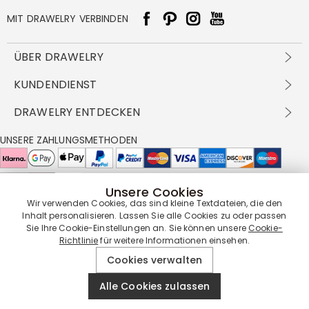
MIT DRAWELRY VERBINDEN
ÜBER DRAWELRY
Über Uns
KUNDENDIENST
Kontakt
Versandbedingungen
DRAWELRY ENTDECKEN
DBG
Zahlungsbedingungen
Geschäftsbedingungen
Großhandelsangebot
UNSERE ZAHLUNGSMETHODEN
Rückgabe & Umtausch
FAQ
Drawelry Prime
Pflegehinweis
Cookie-Richtlinie
Bonusprogramm
Drawelry Blog
Unsere Cookies
UNSERE LIEFERPARTNER
Wir verwenden Cookies, das sind kleine Textdateien, die den
Inhalt personalisieren. Lassen Sie alle Cookies zu oder passen
Sie Ihre Cookie-Einstellungen an. Sie können unsere
Cookie-
Richtlinie
für weitere Informationen einsehen.
UNSERE SERVICEGARANTIE
Cookies verwalten
Alle Cookies zulassen
© 2019 - 2026
Drawelry
Website All Rights Reserved.