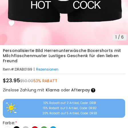
1
/
6
Personalisierte Bild Herrenunterwäsche Boxershorts mit
Milchflaschenmuster Lustiges Geschenk für den lieben
Freund
|
Rezensionen
Item#
:
DRAB0199
$23.95
$50.00
53% RABATT
Zinslose Zahlung mit
Klarna
oder
Afterpay
10% Rabatt auf 2 Artikel, Code: DRB1
15% Rabatt auf 3 Artikel, Code: DRB2
20% Rabatt auf 5 Artikel, Code: DRB3
Farbe:
*