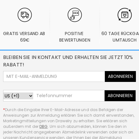
GRATIS VERSAND AB 
POSITIVE 
60 TAGE RÜCKGA
69€
BEWERTUNGEN
UMTAUSCH
BLEIBEN SIE IN KONTAKT UND ERHALTEN SIE JETZT 10%
RABATT!
ABONNIEREN
ABONNIEREN
*
Durch die Eingabe Ihrer E-Mail-Adresse und das Befolgen der
Anweisungen zur Anmeldung erklären Sie sich damit einverstanden,
Marketingmitteilungen von Drawelry zu erhalten. Sie erklären sich
außerdem mit der
DBG
. Um sich abzumelden, können Sie den in
jeder Nachricht angegebenen Abmeldelink verwenden oder sich an
unseren Kundenservice wenden, der Ihnen bei der Abmeldung