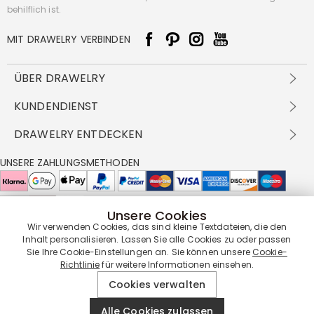
behilflich ist.
MIT DRAWELRY VERBINDEN
ÜBER DRAWELRY
Über Uns
KUNDENDIENST
Kontakt
Versandbedingungen
DRAWELRY ENTDECKEN
DBG
Zahlungsbedingungen
Geschäftsbedingungen
Großhandelsangebot
UNSERE ZAHLUNGSMETHODEN
Rückgabe & Umtausch
FAQ
Drawelry Prime
Pflegehinweis
Cookie-Richtlinie
Bonusprogramm
Drawelry Blog
Unsere Cookies
UNSERE LIEFERPARTNER
Wir verwenden Cookies, das sind kleine Textdateien, die den
Inhalt personalisieren. Lassen Sie alle Cookies zu oder passen
Sie Ihre Cookie-Einstellungen an. Sie können unsere
Cookie-
Richtlinie
für weitere Informationen einsehen.
UNSERE SERVICEGARANTIE
Cookies verwalten
Alle Cookies zulassen