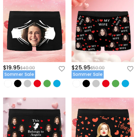
$19.95
$25.95
$40.00
$50.00
Sommer Sale
Sommer Sale