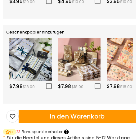
$3.95
$4.95
$3.95
$10.00
$10.00
$10.00
Geschenkpapier hinzufügen
$7.98
$7.98
$7.98
$18.00
$18.00
$18.00
In den Warenkorb
23
Bonuspunkte erhalten
1
×
*
Für die Herstellung dieses Artikels sind
5-12 Werktage