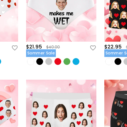
$21.95
$22.95
$40.00
Sommer Sale
Sommer S