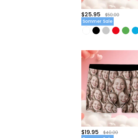
$25.95
$50.00
Sommer Sale
$19.95
$40.00