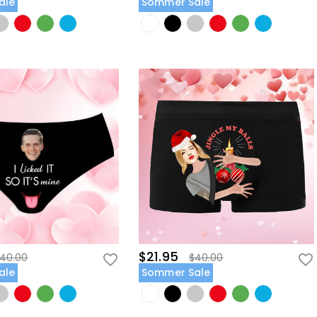
ale
Sommer Sale
$21.95
40.00
$40.00
ale
Sommer Sale