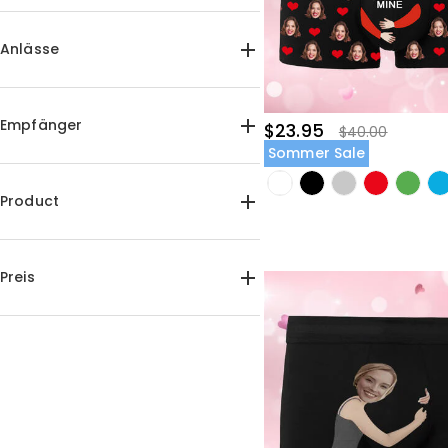
Anlässe
Geburtstag(5)
Valentinstag(123)
Empfänger
$23.95
$40.00
Weihnachten(3)
Sommer Sale
Für Sie(47)
Für Ihn(85)
Für Paare(119)
Product
Für Tierliebhaber(5)
Herrenunterwäsche(68)
Damenunterwäsche(43)
Preis
$15.00-$20.00(46)
$20.00-$25.00(76)
$25.00-$30.00(9)