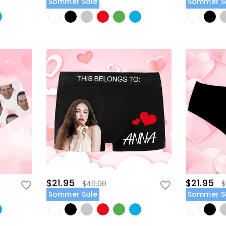
Sommer Sale
Sommer S
$21.95
$21.95
$40.00
$
Sommer Sale
Sommer S