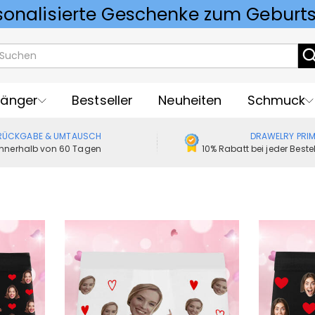
Vorlieben für Hochzeitsgeschenke
änger
Bestseller
Neuheiten
Schmuck
RÜCKGABE & UMTAUSCH
DRAWELRY PRI
Innerhalb von 60 Tagen
10% Rabatt bei jeder Best