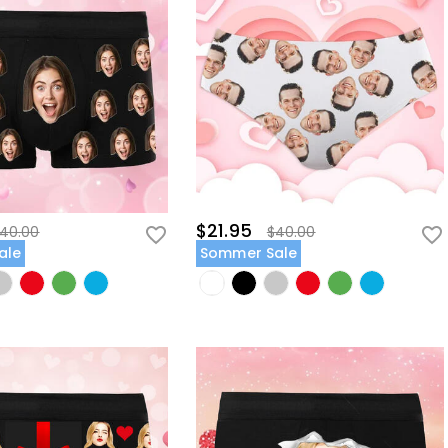
$21.95
40.00
$40.00
ale
Sommer Sale