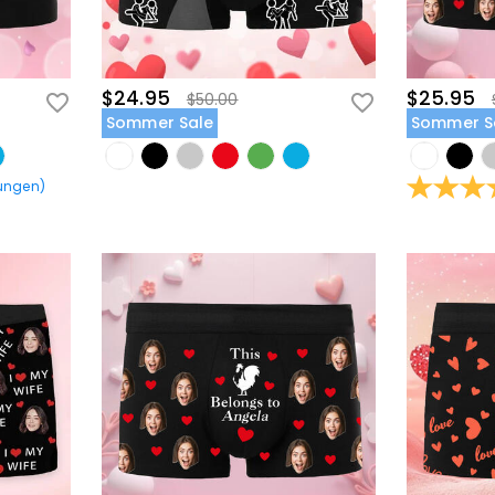
$24.95
$25.95
$50.00
Sommer Sale
Sommer S
ungen
)