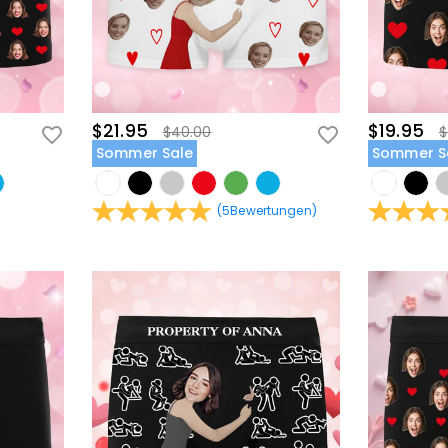
$21.95
$19.95
$40.00
$
Sommer Sale
Sommer S
(
5
Bewertungen
)