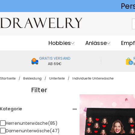
Hobbies
Anlässe
Empf
GRATIS VERSAND
AB 69€
Startseite
Bekleidung
Unterteile
Individuelle Unterwäsche
Filter
Kategorie
Herrenunterwäsche(85)
Damenunterwäsche(47)