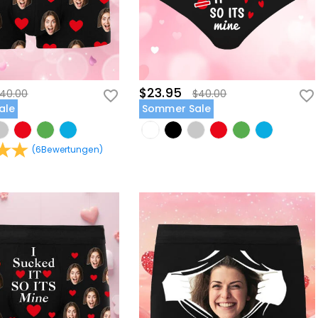
$23.95
40.00
$40.00
ale
Sommer Sale
(
6
Bewertungen
)