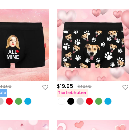
$19.95
40.00
$40.00
ale
Tierliebhaber