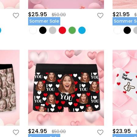
$25.95
$21.95
$50.00
$
Sommer Sale
Sommer S
$24.95
$23.95
$50.00