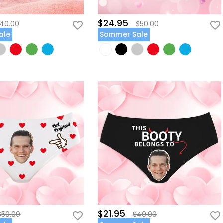
$24.95
40.00
$50.00
ale
Sommer Sale
$21.95
$50.00
$40.00