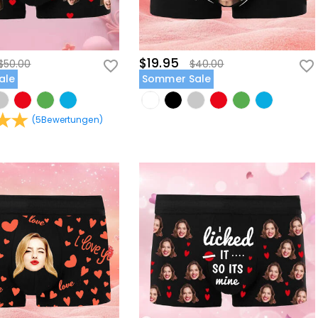
$19.95
$50.00
$40.00
ale
Sommer Sale
(
5
Bewertungen
)