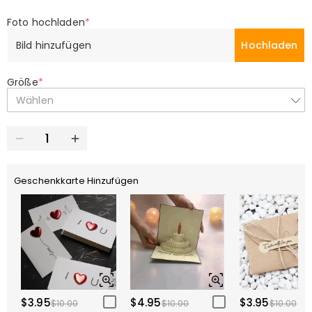
Foto hochladen
*
Bild hinzufügen
Hochladen
Größe
*
Wählen
Geschenkkarte Hinzufügen
$3.95
$4.95
$3.95
$10.00
$10.00
$10.00