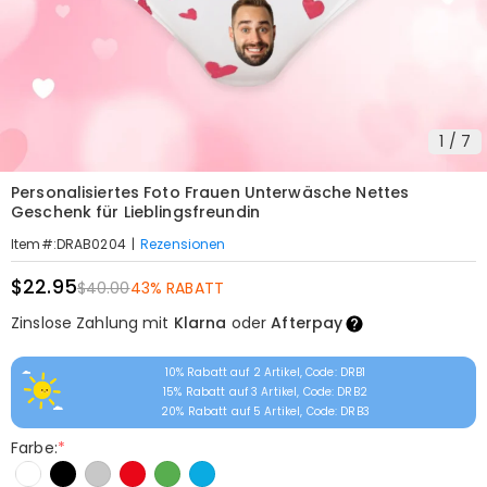
1
/
7
Personalisiertes Foto Frauen Unterwäsche Nettes
Geschenk für Lieblingsfreundin
|
Rezensionen
Item#
:
DRAB0204
$22.95
$40.00
43% RABATT
Zinslose Zahlung mit
Klarna
oder
Afterpay
10% Rabatt auf 2 Artikel, Code: DRB1
15% Rabatt auf 3 Artikel, Code: DRB2
20% Rabatt auf 5 Artikel, Code: DRB3
Farbe:
*