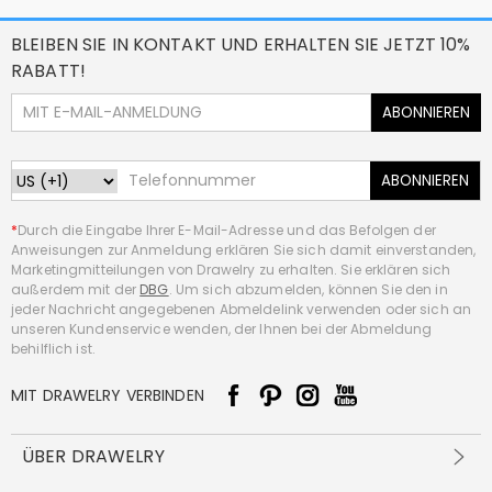
BLEIBEN SIE IN KONTAKT UND ERHALTEN SIE JETZT 10%
RABATT!
ABONNIEREN
ABONNIEREN
*
Durch die Eingabe Ihrer E-Mail-Adresse und das Befolgen der
Anweisungen zur Anmeldung erklären Sie sich damit einverstanden,
Marketingmitteilungen von Drawelry zu erhalten. Sie erklären sich
außerdem mit der
DBG
. Um sich abzumelden, können Sie den in
jeder Nachricht angegebenen Abmeldelink verwenden oder sich an
unseren Kundenservice wenden, der Ihnen bei der Abmeldung
behilflich ist.
MIT DRAWELRY VERBINDEN
ÜBER DRAWELRY