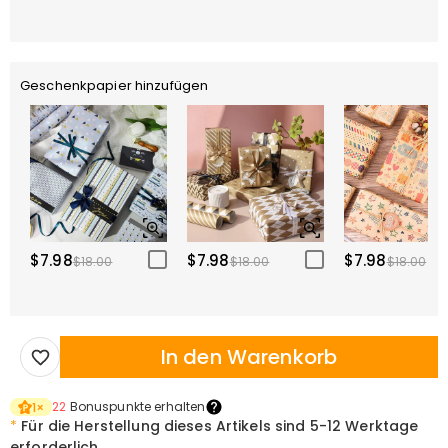
Geschenkpapier hinzufügen
$7.98
$7.98
$7.98
$18.00
$18.00
$18.00
In den Warenkorb
22
Bonuspunkte erhalten
1
×
*
Für die Herstellung dieses Artikels sind
5-12 Werktage
erforderlich.