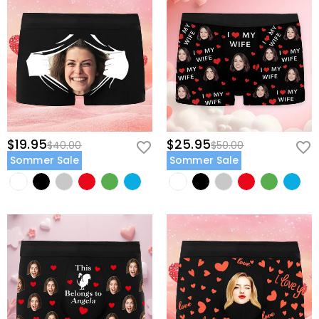
$19.95
$25.95
$40.00
$50.00
Sommer Sale
Sommer Sale