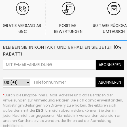
GRATIS VERSAND AB 
POSITIVE 
60 TAGE RÜCKGA
69€
BEWERTUNGEN
UMTAUSCH
BLEIBEN SIE IN KONTAKT UND ERHALTEN SIE JETZT 10%
RABATT!
ABONNIEREN
ABONNIEREN
*
Durch die Eingabe Ihrer E-Mail-Adresse und das Befolgen der
Anweisungen zur Anmeldung erklären Sie sich damit einverstanden,
Marketingmitteilungen von Drawelry zu erhalten. Sie erklären sich
außerdem mit der
DBG
. Um sich abzumelden, können Sie den in
jeder Nachricht angegebenen Abmeldelink verwenden oder sich an
unseren Kundenservice wenden, der Ihnen bei der Abmeldung
behilflich ist.