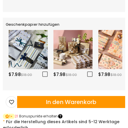
Geschenkpapier hinzufügen
$7.98
$7.98
$7.98
$18.00
$18.00
$18.00
In den Warenkorb
21
Bonuspunkte erhalten
1
×
*
Für die Herstellung dieses Artikels sind
5-12 Werktage
erforderlich.