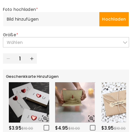
Foto hochladen
*
Bild hinzufügen
Hochladen
Größe
*
Wählen
Geschenkkarte Hinzufügen
$3.95
$4.95
$3.95
$10.00
$10.00
$10.00