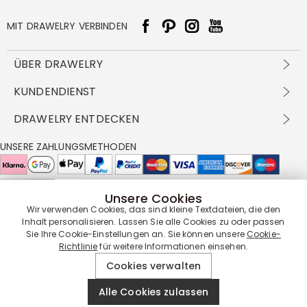
MIT DRAWELRY VERBINDEN
ÜBER DRAWELRY
Über Uns
KUNDENDIENST
Kontakt
Versandbedingungen
DRAWELRY ENTDECKEN
DBG
Zahlungsbedingungen
Geschäftsbedingungen
Großhandelsangebot
UNSERE ZAHLUNGSMETHODEN
Rückgabe & Umtausch
FAQ
Drawelry Prime
Pflegehinweis
Cookie-Richtlinie
Bonusprogramm
Drawelry Blog
Unsere Cookies
UNSERE LIEFERPARTNER
Wir verwenden Cookies, das sind kleine Textdateien, die den
Inhalt personalisieren. Lassen Sie alle Cookies zu oder passen
Sie Ihre Cookie-Einstellungen an. Sie können unsere
Cookie-
Richtlinie
für weitere Informationen einsehen.
UNSERE SERVICEGARANTIE
Cookies verwalten
Alle Cookies zulassen