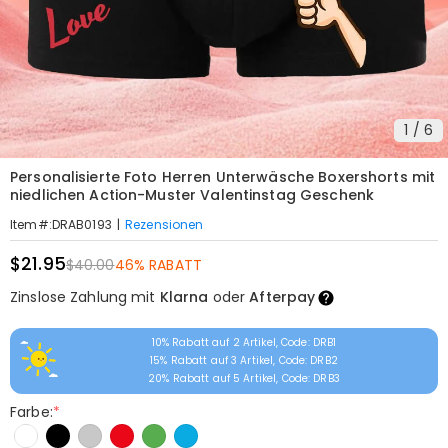
1
/
6
Personalisierte Foto Herren Unterwäsche Boxershorts mit
niedlichen Action-Muster Valentinstag Geschenk
|
Rezensionen
Item#
:
DRAB0193
$21.95
$40.00
46% RABATT
Zinslose Zahlung mit
Klarna
oder
Afterpay
10% Rabatt auf 2 Artikel, Code: DRB1
15% Rabatt auf 3 Artikel, Code: DRB2
20% Rabatt auf 5 Artikel, Code: DRB3
Farbe:
*