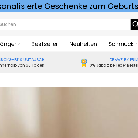
Vorlieben für Hochzeitsgeschenke
änger
Bestseller
Neuheiten
Schmuck
RÜCKGABE & UMTAUSCH
DRAWELRY PRI
Innerhalb von 60 Tagen
10% Rabatt bei jeder Best