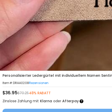
Personalisierter Ledergürtel mit individuellem Namen Sen
Rezensionen
Item#
:
DRAA0208
$36.95
$70.25
48% RABATT
Zinslose Zahlung mit
Klarna
oder
Afterpay