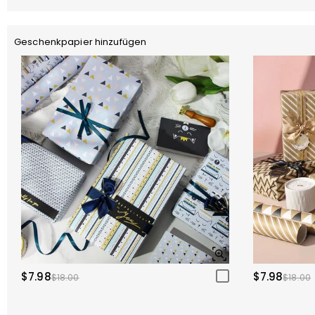
Geschenkpapier hinzufügen
$7.98
$7.98
$18.00
$18.00