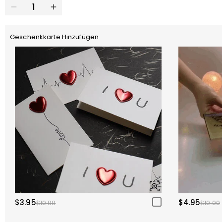
Geschenkkarte Hinzufügen
$3.95
$4.95
$10.00
$10.00