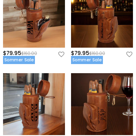
$79.95
$79.95
$160.00
$160.00
Sommer Sale
Sommer Sale