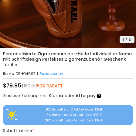
1
/
6
Personalisierte Zigarrenhumidor-Hülle Individueller Name
mit Schriftdesign Perfektes Zigarrenzubehör Geschenk
für ihn
|
Rezensionen
Item#
:
DRHO4697
$79.95
$160.00
50% RABATT
Zinslose Zahlung mit
Klarna
oder
Afterpay
10% Rabatt auf 2 Artikel, Code: DRB1
15% Rabatt auf 3 Artikel, Code: DRB2
20% Rabatt auf 5 Artikel, Code: DRB3
Schriftfamilie
*