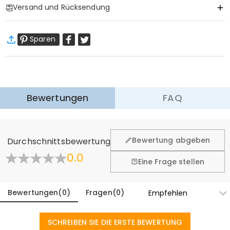
Versand und Rücksendung
·
Gratis Versand
Sparen
Standardversand
:
9-18
Arbeitstage
$13.99 (Bestellungen < $69.00)
Kostenlos (Bestellungen > $69.00)
Expressversand
:
5-8
Arbeitstage
$25.99 (Bestellungen < $169.00)
Kostenlos (Bestellungen > $169.00)
Mehr erfahren
Bewertungen
FAQ
·
60-Tage Rückgabe
Wir hoffen, dass Sie sich beim Einkauf sicher und wohl
fühlen. Deshalb bieten wir Ihnen 60 Tage Rückgaberecht.
Bewertung abgeben
Durchschnittsbewertung
Mehr erfahren
0.0
Eine Frage stellen
Bewertungen
(
0
)
Fragen
(
0
)
SCHREIBEN SIE DIE ERSTE BEWERTUNG