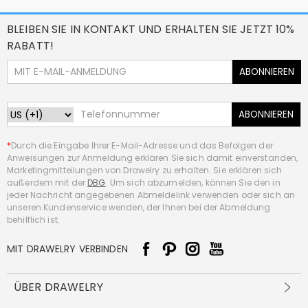
BLEIBEN SIE IN KONTAKT UND ERHALTEN SIE JETZT 10%
RABATT!
ABONNIEREN
ABONNIEREN
*
Durch die Eingabe Ihrer E-Mail-Adresse und das Befolgen der
Anweisungen zur Anmeldung erklären Sie sich damit einverstanden,
Marketingmitteilungen von Drawelry zu erhalten. Sie erklären sich
außerdem mit der
DBG
. Um sich abzumelden, können Sie den in
jeder Nachricht angegebenen Abmeldelink verwenden oder sich an
unseren Kundenservice wenden, der Ihnen bei der Abmeldung
behilflich ist.
MIT DRAWELRY VERBINDEN
ÜBER DRAWELRY