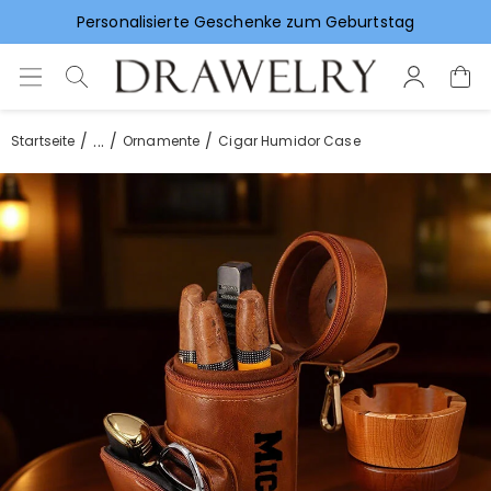
Personalisierte Geschenke zum Geburtstag
Vorlieben für Hochzeitsgeschenke
...
Startseite
Ornamente
Cigar Humidor Case