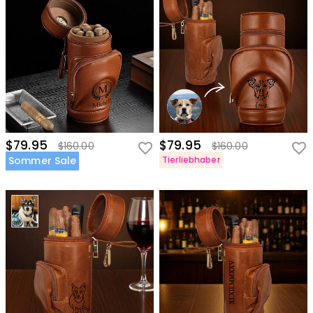
$79.95
$79.95
$160.00
$160.00
Sommer Sale
Tierliebhaber