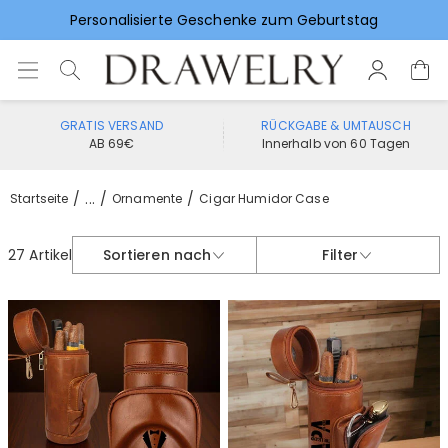
Vorlieben für Hochzeitsgeschenke
GRATIS VERSAND
RÜCKGABE & UMTAUSCH
AB 69€
Innerhalb von 60 Tagen
...
Startseite
Ornamente
Cigar Humidor Case
27 Artikel
Sortieren nach
Filter