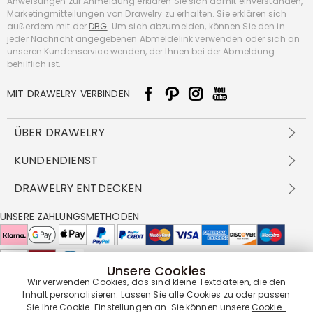
Anweisungen zur Anmeldung erklären Sie sich damit einverstanden,
Marketingmitteilungen von Drawelry zu erhalten. Sie erklären sich
außerdem mit der
DBG
. Um sich abzumelden, können Sie den in
jeder Nachricht angegebenen Abmeldelink verwenden oder sich an
unseren Kundenservice wenden, der Ihnen bei der Abmeldung
behilflich ist.
MIT DRAWELRY VERBINDEN
ÜBER DRAWELRY
Über Uns
KUNDENDIENST
Kontakt
Versandbedingungen
DRAWELRY ENTDECKEN
DBG
Zahlungsbedingungen
Geschäftsbedingungen
Großhandelsangebot
UNSERE ZAHLUNGSMETHODEN
Rückgabe & Umtausch
FAQ
Drawelry Prime
Pflegehinweis
Cookie-Richtlinie
Bonusprogramm
Drawelry Blog
Unsere Cookies
UNSERE LIEFERPARTNER
Wir verwenden Cookies, das sind kleine Textdateien, die den
Inhalt personalisieren. Lassen Sie alle Cookies zu oder passen
Sie Ihre Cookie-Einstellungen an. Sie können unsere
Cookie-