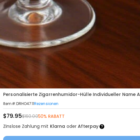
Personalisierte Zigarrenhumidor-Hülle Individueller Name
Rezensionen
Item#
:
DRHO4711
$79.95
$160.00
50% RABATT
Zinslose Zahlung mit
Klarna
oder
Afterpay