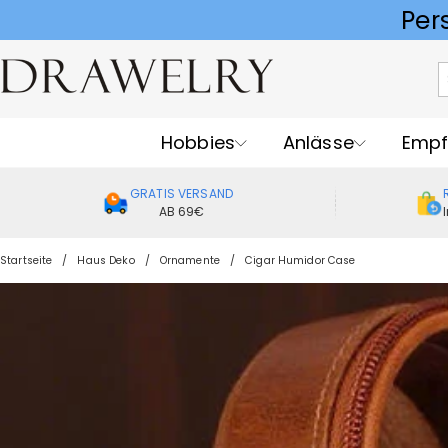
Hobbies
Anlässe
Empf
GRATIS VERSAND
AB 69€
Startseite
Haus Deko
Ornamente
Cigar Humidor Case