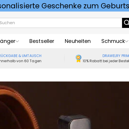
Vorlieben für Hochzeitsgeschenke
änger
Bestseller
Neuheiten
Schmuck
RÜCKGABE & UMTAUSCH
DRAWELRY PRI
Innerhalb von 60 Tagen
10% Rabatt bei jeder Best