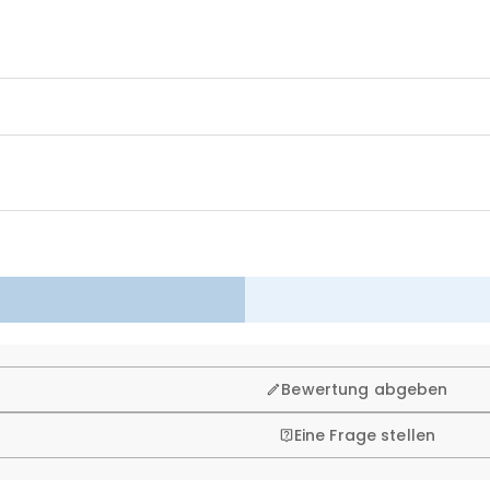
n. Deshalb bieten wir Ihnen 60 Tage Rückgaberecht.
Bewertung abgeben
Eine Frage stellen