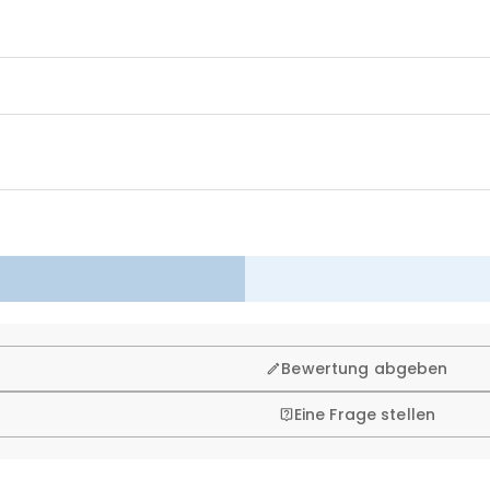
n. Deshalb bieten wir Ihnen 60 Tage Rückgaberecht.
Bewertung abgeben
Eine Frage stellen