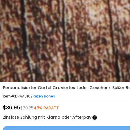
Personalisierter Gürtel Graviertes Leder Geschenk Süßer
Rezensionen
Item#
:
DRAA0102
$36.95
$70.25
48% RABATT
Zinslose Zahlung mit
Klarna
oder
Afterpay