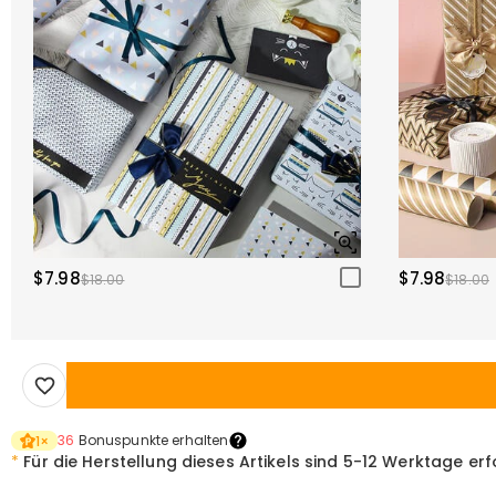
$7.98
$7.98
$18.00
$18.00
36
Bonuspunkte erhalten
1
×
*
Für die Herstellung dieses Artikels sind
5-12 Werktage erf