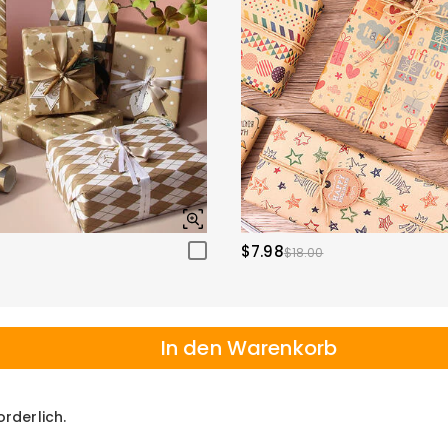
$7.98
$18.00
In den Warenkorb
orderlich.