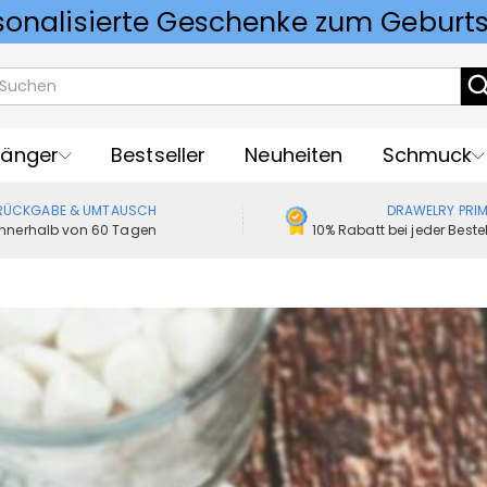
Vorlieben für Hochzeitsgeschenke
änger
Bestseller
Neuheiten
Schmuck
RÜCKGABE & UMTAUSCH
DRAWELRY PRI
Innerhalb von 60 Tagen
10% Rabatt bei jeder Best