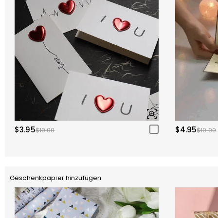
$3.95
$4.95
$10.00
$10.00
Geschenkpapier hinzufügen