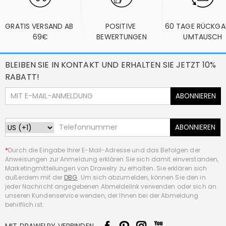
GRATIS VERSAND AB 
POSITIVE 
60 TAGE RÜCKGA
69€
BEWERTUNGEN
UMTAUSCH
BLEIBEN SIE IN KONTAKT UND ERHALTEN SIE JETZT 10%
RABATT!
ABONNIEREN
ABONNIEREN
*
Durch die Eingabe Ihrer E-Mail-Adresse und das Befolgen der
Anweisungen zur Anmeldung erklären Sie sich damit einverstanden,
Marketingmitteilungen von Drawelry zu erhalten. Sie erklären sich
außerdem mit der
DBG
. Um sich abzumelden, können Sie den in
jeder Nachricht angegebenen Abmeldelink verwenden oder sich an
unseren Kundenservice wenden, der Ihnen bei der Abmeldung
behilflich ist.
MIT DRAWELRY VERBINDEN