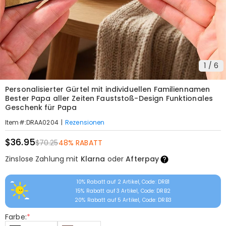
1
/
6
Personalisierter Gürtel mit individuellen Familiennamen
Bester Papa aller Zeiten Fauststoß-Design Funktionales
Geschenk für Papa
|
Rezensionen
Item#
:
DRAA0204
$36.95
$70.25
48% RABATT
Zinslose Zahlung mit
Klarna
oder
Afterpay
10% Rabatt auf 2 Artikel, Code: DRB1
15% Rabatt auf 3 Artikel, Code: DRB2
20% Rabatt auf 5 Artikel, Code: DRB3
Farbe:
*