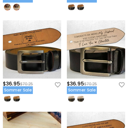
dabei in jeder Umgebung elegant aussieht.
Geheime Innengravur: Hält seine sentimentalste "Team"-Grafik
diskret und professionell, nur für seine Augen in den ruhigen
Momenten seines Tages bestimmt.
Schenke ihm das Geschenk, das ihn genauso unterstützt, wie er
dich unterstützt – personalisiere jetzt seinen Familien-Fist-Bump-
Gürtel.
$36.95
$36.95
$70.25
$70.25
Sommer Sale
Sommer Sale