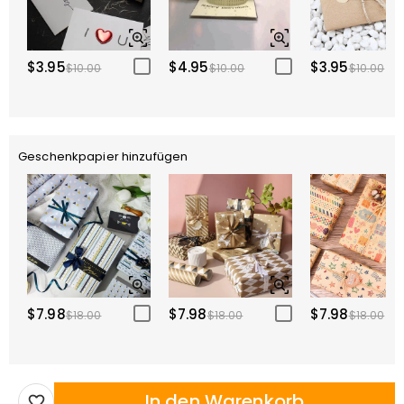
$3.95
$4.95
$3.95
$10.00
$10.00
$10.00
Geschenkpapier hinzufügen
$7.98
$7.98
$7.98
$18.00
$18.00
$18.00
In den Warenkorb