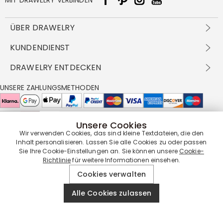
ÜBER DRAWELRY
Über Uns
KUNDENDIENST
Kontakt
Versandbedingungen
DRAWELRY ENTDECKEN
DBG
Zahlungsbedingungen
Geschäftsbedingungen
Großhandelsangebot
UNSERE ZAHLUNGSMETHODEN
Rückgabe & Umtausch
FAQ
Drawelry Prime
Pflegehinweis
Cookie-Richtlinie
Bonusprogramm
Drawelry Blog
Unsere Cookies
UNSERE LIEFERPARTNER
Wir verwenden Cookies, das sind kleine Textdateien, die den
Inhalt personalisieren. Lassen Sie alle Cookies zu oder passen
Sie Ihre Cookie-Einstellungen an. Sie können unsere
Cookie-
Richtlinie
für weitere Informationen einsehen.
UNSERE SERVICEGARANTIE
Cookies verwalten
Alle Cookies zulassen
© 2019 - 2026
Drawelry
Website All Rights Reserved.