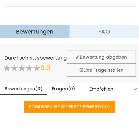
$13.99 (Bestellungen < $69.00)
Kostenlos (Bestellungen > $69.00)
Expressversand
:
5-8
Arbeitstage
$25.99 (Bestellungen < $169.00)
Kostenlos (Bestellungen > $169.00)
Mehr erfahren
Bewertungen
FAQ
·
60-Tage Rückgabe
Wir hoffen, dass Sie sich beim Einkauf sicher und wohl
fühlen. Deshalb bieten wir Ihnen 60 Tage Rückgaberecht.
Bewertung abgeben
Durchschnittsbewertung
Mehr erfahren
0.0
Eine Frage stellen
Bewertungen
(
0
)
Fragen
(
0
)
SCHREIBEN SIE DIE ERSTE BEWERTUNG