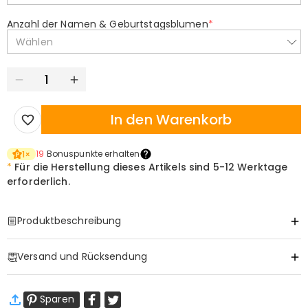
Anzahl der Namen & Geburtstagsblumen
*
Wählen
In den Warenkorb
19
Bonuspunkte erhalten
1
×
*
Für die Herstellung dieses Artikels sind
5-12 Werktage
erforderlich.
Produktbeschreibung
Item#
:
DRAA0161
Versand und Rücksendung
·
Gratis Versand
Sparen
Standardversand
:
9-18
Arbeitstage