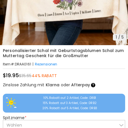
1
/
5
Personalisierter Schal mit Geburtstagsblumen Schal zum
Muttertag Geschenk für die Großmutter
|
Rezensionen
Item#
:
DRAA0161
$19.95
$35.65
44% RABATT
Zinslose Zahlung mit
Klarna
oder
Afterpay
10% Rabatt auf 2 Artikel, Code: DRB1
15% Rabatt auf 3 Artikel, Code: DRB2
20% Rabatt auf 5 Artikel, Code: DRB3
Spitzname
*
Wählen