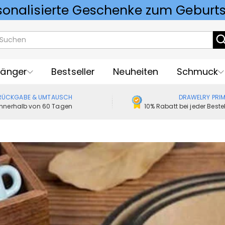
Vorlieben für Hochzeitsgeschenke
änger
Bestseller
Neuheiten
Schmuck
RÜCKGABE & UMTAUSCH
DRAWELRY PRI
Innerhalb von 60 Tagen
10% Rabatt bei jeder Best