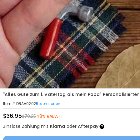
"Alles Gute zum 1. Vatertag als mein Papa" Personalisiert
Rezensionen
Item#
:
DRAA0202
$36.95
$70.25
48% RABATT
Zinslose Zahlung mit
Klarna
oder
Afterpay