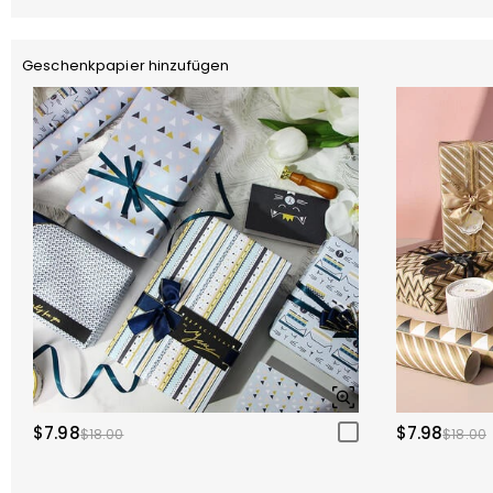
Geschenkpapier hinzufügen
$7.98
$7.98
$18.00
$18.00