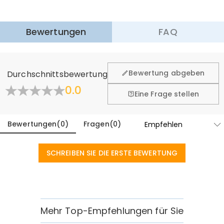
$25.99 (Bestellungen < $169.00)
Kostenlos (Bestellungen > $169.00)
Mehr erfahren
Bewertungen
FAQ
·
60-Tage Rückgabe
Wir hoffen, dass Sie sich beim Einkauf sicher und wohl
fühlen. Deshalb bieten wir Ihnen 60 Tage Rückgaberecht.
Bewertung abgeben
Durchschnittsbewertung
Mehr erfahren
0.0
Eine Frage stellen
Bewertungen
(
0
)
Fragen
(
0
)
SCHREIBEN SIE DIE ERSTE BEWERTUNG
Mehr Top-Empfehlungen für Sie