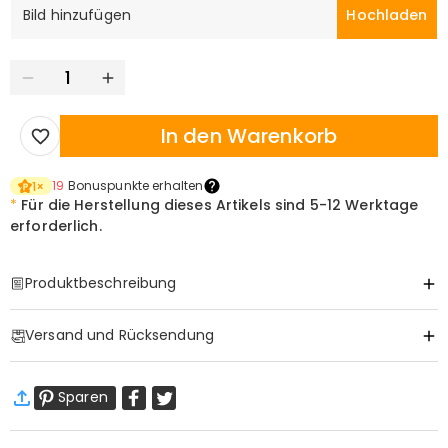
Bild hinzufügen
Hochladen
In den Warenkorb
19
Bonuspunkte erhalten
1
×
*
Für die Herstellung dieses Artikels sind
5-12 Werktage
erforderlich.
Produktbeschreibung
Item#
:
DRAA0139
Versand und Rücksendung
·
Gratis Versand
Sparen
Standardversand
:
9-18
Arbeitstage
$13.99 (Bestellungen < $69.00)
Kostenlos (Bestellungen > $69.00)
Expressversand
:
5-8
Arbeitstage