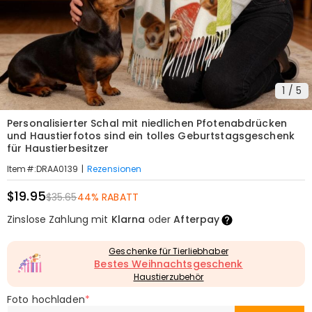
1
/
5
Personalisierter Schal mit niedlichen Pfotenabdrücken
und Haustierfotos sind ein tolles Geburtstagsgeschenk
für Haustierbesitzer
|
Rezensionen
Item#
:
DRAA0139
$19.95
$35.65
44% RABATT
Zinslose Zahlung mit
Klarna
oder
Afterpay
Geschenke für Tierliebhaber
Bestes Weihnachtsgeschenk
Haustierzubehör
Foto hochladen
*