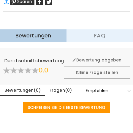
Sparen
Standardversand
:
9-18
Arbeitstage
$13.99 (Bestellungen < $69.00)
Kostenlos (Bestellungen > $69.00)
Expressversand
:
5-8
Arbeitstage
$25.99 (Bestellungen < $169.00)
Kostenlos (Bestellungen > $169.00)
Mehr erfahren
Bewertungen
FAQ
·
60-Tage Rückgabe
Wir hoffen, dass Sie sich beim Einkauf sicher und wohl
fühlen. Deshalb bieten wir Ihnen 60 Tage Rückgaberecht.
Bewertung abgeben
Durchschnittsbewertung
Mehr erfahren
0.0
Eine Frage stellen
Bewertungen
(
0
)
Fragen
(
0
)
SCHREIBEN SIE DIE ERSTE BEWERTUNG