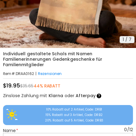
1
/
7
Individuell gestaltete Schals mit Namen
Familienerinnerungen Gedenkgeschenke für
Familienmitglieder
|
Rezensionen
Item#
:
DRAA0162
$19.95
$35.65
44% RABATT
Zinslose Zahlung mit
Klarna
oder
Afterpay
10% Rabatt auf 2 Artikel, Code: DRB1
15% Rabatt auf 3 Artikel, Code: DRB2
20% Rabatt auf 5 Artikel, Code: DRB3
0
/
12
Name
*