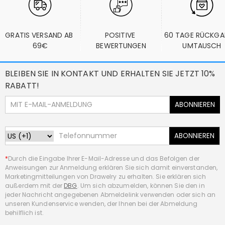
GRATIS VERSAND AB 
POSITIVE 
60 TAGE RÜCKGA
69€
BEWERTUNGEN
UMTAUSCH
BLEIBEN SIE IN KONTAKT UND ERHALTEN SIE JETZT 10%
RABATT!
ABONNIEREN
ABONNIEREN
*
Durch die Eingabe Ihrer E-Mail-Adresse und das Befolgen der
Anweisungen zur Anmeldung erklären Sie sich damit einverstanden,
Marketingmitteilungen von Drawelry zu erhalten. Sie erklären sich
außerdem mit der
DBG
. Um sich abzumelden, können Sie den in
jeder Nachricht angegebenen Abmeldelink verwenden oder sich an
unseren Kundenservice wenden, der Ihnen bei der Abmeldung
behilflich ist.