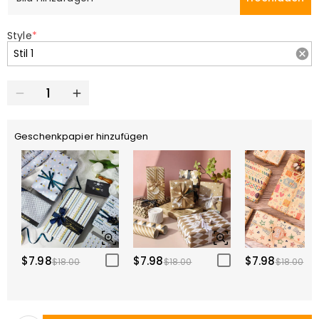
Style
*
Geschenkpapier hinzufügen
$7.98
$7.98
$7.98
$18.00
$18.00
$18.00