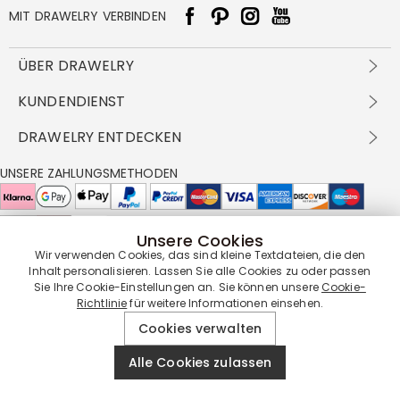
MIT DRAWELRY VERBINDEN
ÜBER DRAWELRY
Über Uns
KUNDENDIENST
Kontakt
Versandbedingungen
DRAWELRY ENTDECKEN
DBG
Zahlungsbedingungen
Geschäftsbedingungen
Großhandelsangebot
UNSERE ZAHLUNGSMETHODEN
Rückgabe & Umtausch
FAQ
Drawelry Prime
Pflegehinweis
Cookie-Richtlinie
Bonusprogramm
Drawelry Blog
Unsere Cookies
UNSERE LIEFERPARTNER
Wir verwenden Cookies, das sind kleine Textdateien, die den
Inhalt personalisieren. Lassen Sie alle Cookies zu oder passen
Sie Ihre Cookie-Einstellungen an. Sie können unsere
Cookie-
Richtlinie
für weitere Informationen einsehen.
UNSERE SERVICEGARANTIE
Cookies verwalten
Alle Cookies zulassen
© 2019 - 2026
Drawelry
Website All Rights Reserved.