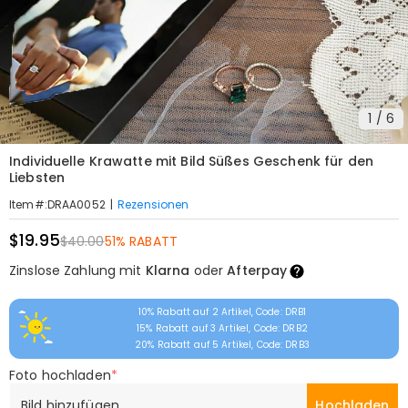
1
/
6
Individuelle Krawatte mit Bild Süßes Geschenk für den
Liebsten
|
Rezensionen
Item#
:
DRAA0052
$19.95
$40.00
51% RABATT
Zinslose Zahlung mit
Klarna
oder
Afterpay
10% Rabatt auf 2 Artikel, Code: DRB1
15% Rabatt auf 3 Artikel, Code: DRB2
20% Rabatt auf 5 Artikel, Code: DRB3
Foto hochladen
*
Bild hinzufügen
Hochladen