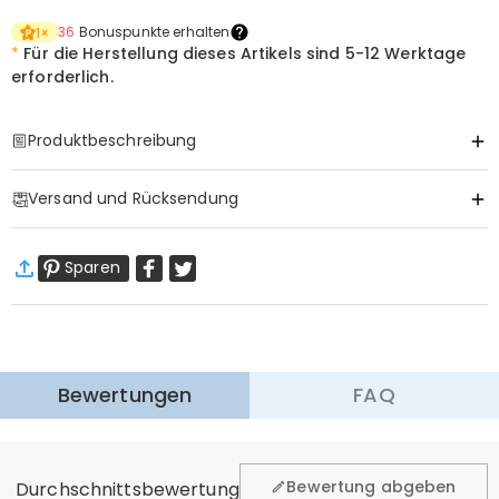
36
Bonuspunkte erhalten
1
×
*
Für die Herstellung dieses Artikels sind
5-12 Werktage
erforderlich.
Produktbeschreibung
Item#
:
DRAA0007
Versand und Rücksendung
·
Gratis Versand
Sparen
Standardversand
:
9-18
Arbeitstage
$13.99 (Bestellungen < $69.00)
Kostenlos (Bestellungen > $69.00)
Expressversand
:
5-8
Arbeitstage
$25.99 (Bestellungen < $169.00)
Kostenlos (Bestellungen > $169.00)
Mehr erfahren
Bewertungen
FAQ
·
60-Tage Rückgabe
Wir hoffen, dass Sie sich beim Einkauf sicher und wohl
fühlen. Deshalb bieten wir Ihnen 60 Tage Rückgaberecht.
Bewertung abgeben
Durchschnittsbewertung