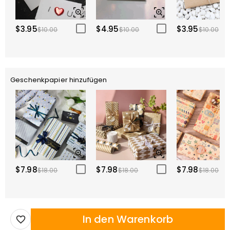
$3.95
$4.95
$3.95
$10.00
$10.00
$10.00
Geschenkpapier hinzufügen
$7.98
$7.98
$7.98
$18.00
$18.00
$18.00
In den Warenkorb