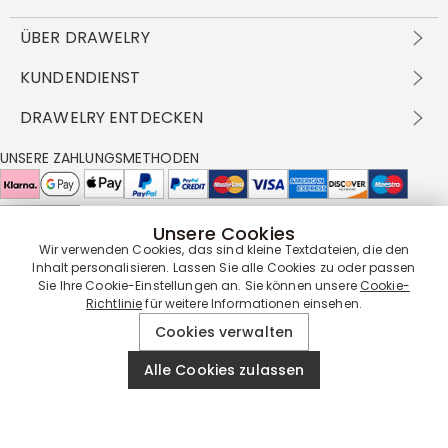
ÜBER DRAWELRY
Über Uns
KUNDENDIENST
Kontakt
Versandbedingungen
DRAWELRY ENTDECKEN
DBG
Zahlungsbedingungen
Geschäftsbedingungen
Großhandelsangebot
UNSERE ZAHLUNGSMETHODEN
Rückgabe & Umtausch
FAQ
Drawelry Prime
Pflegehinweis
Cookie-Richtlinie
Bonusprogramm
Drawelry Blog
Unsere Cookies
UNSERE LIEFERPARTNER
Wir verwenden Cookies, das sind kleine Textdateien, die den
Inhalt personalisieren. Lassen Sie alle Cookies zu oder passen
Sie Ihre Cookie-Einstellungen an. Sie können unsere
Cookie-
Richtlinie
für weitere Informationen einsehen.
UNSERE SERVICEGARANTIE
Cookies verwalten
Alle Cookies zulassen
© 2019 - 2026
Drawelry
Website All Rights Reserved.