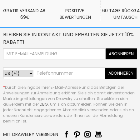
GRATIS VERSAND AB 
POSITIVE 
60 TAGE RÜCKGA
69€
BEWERTUNGEN
UMTAUSCH
BLEIBEN SIE IN KONTAKT UND ERHALTEN SIE JETZT 10%
RABATT!
ABONNIEREN
ABONNIEREN
*
Durch die Eingabe Ihrer E-Mail-Adresse und das Befolgen der
Anweisungen zur Anmeldung erklären Sie sich damit einverstanden,
Marketingmitteilungen von Drawelry zu erhalten. Sie erklären sich
außerdem mit der
DBG
. Um sich abzumelden, können Sie den in
jeder Nachricht angegebenen Abmeldelink verwenden oder sich an
unseren Kundenservice wenden, der Ihnen bei der Abmeldung
behilflich ist.
MIT DRAWELRY VERBINDEN