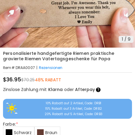
1
/
9
Personalisierte handgefertigte Riemen praktische
gravierte Riemen Vatertagsgeschenke für Papa
|
Rezensionen
Item#
:
DRAA0007
$36.95
$70.25
48% RABATT
Zinslose Zahlung mit
Klarna
oder
Afterpay
10% Rabatt auf 2 Artikel, Code: DRB1
15% Rabatt auf 3 Artikel, Code: DRB2
20% Rabatt auf 5 Artikel, Code: DRB3
Farbe:
*
Schwarz
Braun