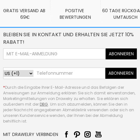
GRATIS VERSAND AB 
POSITIVE 
60 TAGE RÜCKGA
69€
BEWERTUNGEN
UMTAUSCH
BLEIBEN SIE IN KONTAKT UND ERHALTEN SIE JETZT 10%
RABATT!
ABONNIEREN
ABONNIEREN
*
Durch die Eingabe Ihrer E-Mail-Adresse und das Befolgen der
Anweisungen zur Anmeldung erklären Sie sich damit einverstanden,
Marketingmitteilungen von Drawelry zu erhalten. Sie erklären sich
außerdem mit der
DBG
. Um sich abzumelden, können Sie den in
jeder Nachricht angegebenen Abmeldelink verwenden oder sich an
unseren Kundenservice wenden, der Ihnen bei der Abmeldung
behilflich ist.
MIT DRAWELRY VERBINDEN