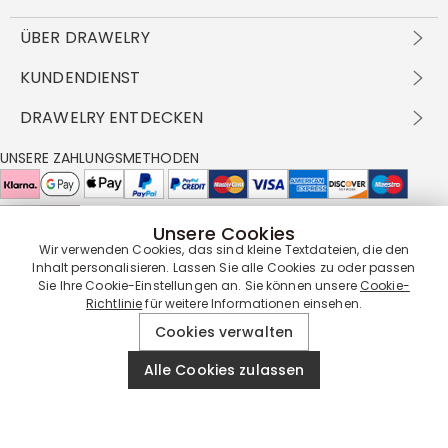
ÜBER DRAWELRY
Über Uns
KUNDENDIENST
Kontakt
Versandbedingungen
DRAWELRY ENTDECKEN
DBG
Zahlungsbedingungen
Geschäftsbedingungen
Großhandelsangebot
UNSERE ZAHLUNGSMETHODEN
Rückgabe & Umtausch
FAQ
Drawelry Prime
Pflegehinweis
Cookie-Richtlinie
Bonusprogramm
Drawelry Blog
Unsere Cookies
UNSERE LIEFERPARTNER
Wir verwenden Cookies, das sind kleine Textdateien, die den
Inhalt personalisieren. Lassen Sie alle Cookies zu oder passen
Sie Ihre Cookie-Einstellungen an. Sie können unsere
Cookie-
Richtlinie
für weitere Informationen einsehen.
UNSERE SERVICEGARANTIE
Cookies verwalten
Alle Cookies zulassen
© 2019 - 2026
Drawelry
Website All Rights Reserved.