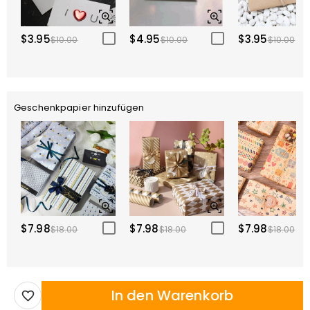
$3.95
$4.95
$3.95
$10.00
$10.00
$10.00
Geschenkpapier hinzufügen
$7.98
$7.98
$7.98
$18.00
$18.00
$18.00
In den Warenkorb