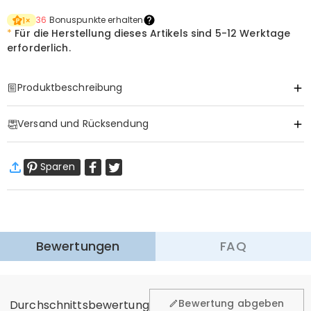
36
Bonuspunkte erhalten
1
×
*
Für die Herstellung dieses Artikels sind
5-12 Werktage
erforderlich.
Produktbeschreibung
Item#
:
DRAA0006
Versand und Rücksendung
·
Gratis Versand
Sparen
Standardversand
:
9-18
Arbeitstage
$13.99 (Bestellungen < $69.00)
Kostenlos (Bestellungen > $69.00)
Expressversand
:
5-8
Arbeitstage
$25.99 (Bestellungen < $169.00)
Kostenlos (Bestellungen > $169.00)
Mehr erfahren
Bewertungen
FAQ
·
60-Tage Rückgabe
Wir hoffen, dass Sie sich beim Einkauf sicher und wohl
fühlen. Deshalb bieten wir Ihnen 60 Tage Rückgaberecht.
Bewertung abgeben
Durchschnittsbewertung