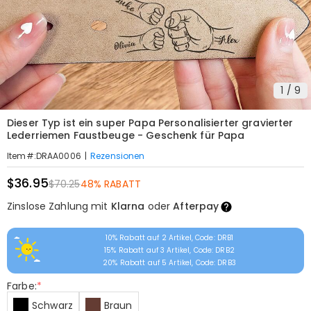
1
/
9
Dieser Typ ist ein super Papa Personalisierter gravierter
Lederriemen Faustbeuge - Geschenk für Papa
|
Rezensionen
Item#
:
DRAA0006
$36.95
$70.25
48% RABATT
Zinslose Zahlung mit
Klarna
oder
Afterpay
10% Rabatt auf 2 Artikel, Code: DRB1
15% Rabatt auf 3 Artikel, Code: DRB2
20% Rabatt auf 5 Artikel, Code: DRB3
Farbe:
*
Schwarz
Braun