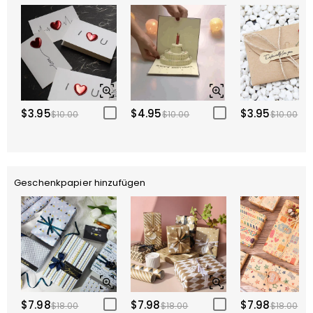
$3.95
$4.95
$3.95
$10.00
$10.00
$10.00
Geschenkpapier hinzufügen
$7.98
$7.98
$7.98
$18.00
$18.00
$18.00