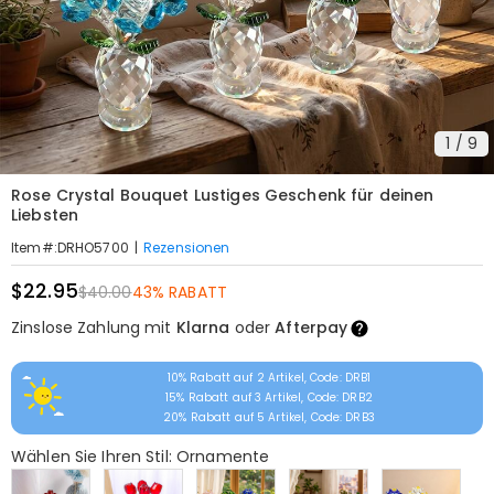
1
/
9
Rose Crystal Bouquet Lustiges Geschenk für deinen
Liebsten
|
Rezensionen
Item#
:
DRHO5700
$22.95
$40.00
43% RABATT
Zinslose Zahlung mit
Klarna
oder
Afterpay
10% Rabatt auf 2 Artikel, Code: DRB1
15% Rabatt auf 3 Artikel, Code: DRB2
20% Rabatt auf 5 Artikel, Code: DRB3
Wählen Sie Ihren Stil: Ornamente