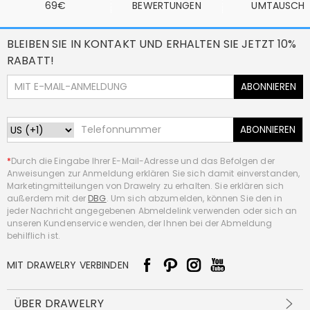
69€
BEWERTUNGEN
UMTAUSCH
BLEIBEN SIE IN KONTAKT UND ERHALTEN SIE JETZT 10%
RABATT!
ABONNIEREN
ABONNIEREN
*
Durch die Eingabe Ihrer E-Mail-Adresse und das Befolgen der
Anweisungen zur Anmeldung erklären Sie sich damit einverstanden,
Marketingmitteilungen von Drawelry zu erhalten. Sie erklären sich
außerdem mit der
DBG
. Um sich abzumelden, können Sie den in
jeder Nachricht angegebenen Abmeldelink verwenden oder sich an
unseren Kundenservice wenden, der Ihnen bei der Abmeldung
behilflich ist.
MIT DRAWELRY VERBINDEN
ÜBER DRAWELRY