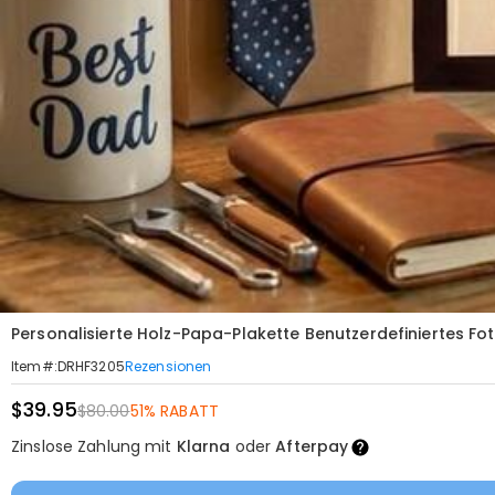
Personalisierte Holz-Papa-Plakette Benutzerdefiniertes F
Rezensionen
Item#
:
DRHF3205
$39.95
$80.00
51% RABATT
Zinslose Zahlung mit
Klarna
oder
Afterpay