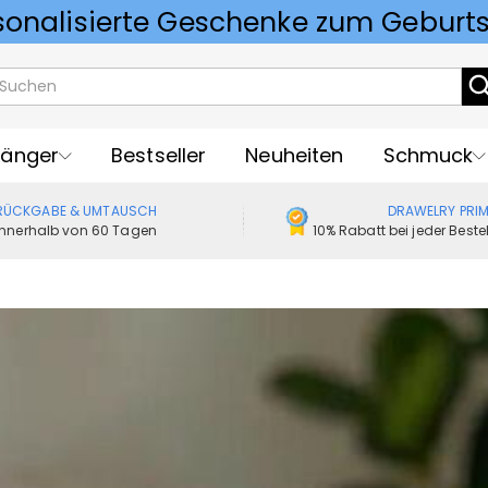
Vorlieben für Hochzeitsgeschenke
änger
Bestseller
Neuheiten
Schmuck
RÜCKGABE & UMTAUSCH
DRAWELRY PRI
Innerhalb von 60 Tagen
10% Rabatt bei jeder Best