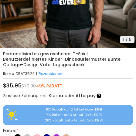
1
/
5
Personalisiertes gewaschenes T-Shirt
Benutzerdefiniertes Kinder-Dinosauriermuster Bunte
Collage-Design Vatertagsgeschenk
|
Rezensionen
Item#
:
DRAT3524
$35.95
$70.00
49% RABATT
Zinslose Zahlung mit
Klarna
oder
Afterpay
10% Rabatt auf 2 Artikel, Code: DRB1
15% Rabatt auf 3 Artikel, Code: DRB2
20% Rabatt auf 5 Artikel, Code: DRB3
Farbe:
*