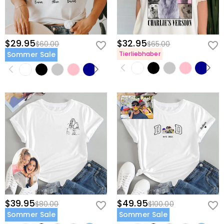
$29.95
$32.95
$60.00
$65.00
Sommer Sale
Tierliebhaber
$39.95
$49.95
$80.00
$100.00
Sommer Sale
Sommer Sale