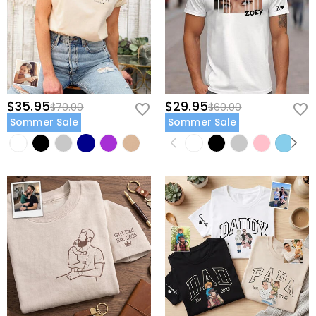
$35.95
$29.95
$70.00
$60.00
Sommer Sale
Sommer Sale