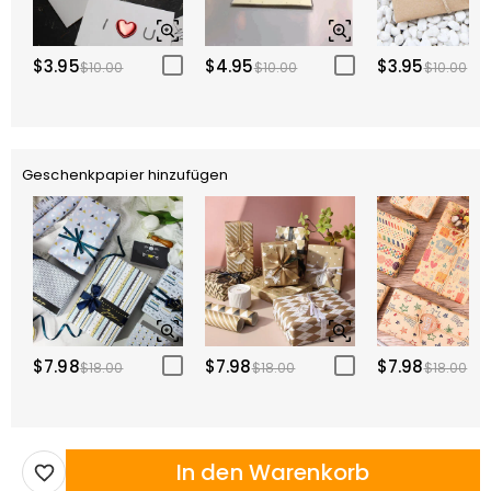
$3.95
$4.95
$3.95
$10.00
$10.00
$10.00
Geschenkpapier hinzufügen
$7.98
$7.98
$7.98
$18.00
$18.00
$18.00
In den Warenkorb