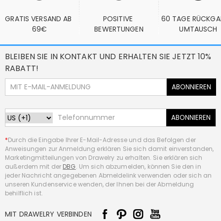
GRATIS VERSAND AB 
POSITIVE 
60 TAGE RÜCKGA
69€
BEWERTUNGEN
UMTAUSCH
BLEIBEN SIE IN KONTAKT UND ERHALTEN SIE JETZT 10%
RABATT!
ABONNIEREN
ABONNIEREN
*
Durch die Eingabe Ihrer E-Mail-Adresse und das Befolgen der
Anweisungen zur Anmeldung erklären Sie sich damit einverstanden,
Marketingmitteilungen von Drawelry zu erhalten. Sie erklären sich
außerdem mit der
DBG
. Um sich abzumelden, können Sie den in
jeder Nachricht angegebenen Abmeldelink verwenden oder sich an
unseren Kundenservice wenden, der Ihnen bei der Abmeldung
behilflich ist.
MIT DRAWELRY VERBINDEN