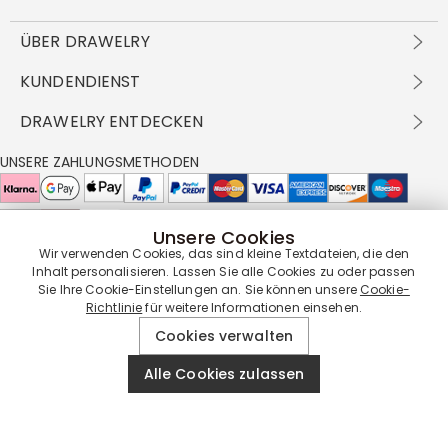
ÜBER DRAWELRY
Über Uns
KUNDENDIENST
Kontakt
Versandbedingungen
DRAWELRY ENTDECKEN
DBG
Zahlungsbedingungen
Geschäftsbedingungen
Großhandelsangebot
UNSERE ZAHLUNGSMETHODEN
Rückgabe & Umtausch
FAQ
Drawelry Prime
Pflegehinweis
Cookie-Richtlinie
Bonusprogramm
Drawelry Blog
Unsere Cookies
UNSERE LIEFERPARTNER
Wir verwenden Cookies, das sind kleine Textdateien, die den
Inhalt personalisieren. Lassen Sie alle Cookies zu oder passen
Sie Ihre Cookie-Einstellungen an. Sie können unsere
Cookie-
Richtlinie
für weitere Informationen einsehen.
UNSERE SERVICEGARANTIE
Cookies verwalten
Alle Cookies zulassen
© 2019 - 2026
Drawelry
Website All Rights Reserved.