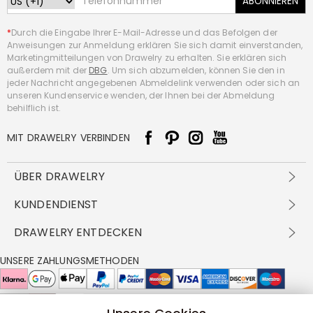
ABONNIEREN
*
Durch die Eingabe Ihrer E-Mail-Adresse und das Befolgen der
Anweisungen zur Anmeldung erklären Sie sich damit einverstanden,
Marketingmitteilungen von Drawelry zu erhalten. Sie erklären sich
außerdem mit der
DBG
. Um sich abzumelden, können Sie den in
jeder Nachricht angegebenen Abmeldelink verwenden oder sich an
unseren Kundenservice wenden, der Ihnen bei der Abmeldung
behilflich ist.
MIT DRAWELRY VERBINDEN
ÜBER DRAWELRY
Über Uns
KUNDENDIENST
Kontakt
Versandbedingungen
DRAWELRY ENTDECKEN
DBG
Zahlungsbedingungen
Geschäftsbedingungen
Großhandelsangebot
UNSERE ZAHLUNGSMETHODEN
Rückgabe & Umtausch
FAQ
Drawelry Prime
Pflegehinweis
Cookie-Richtlinie
Bonusprogramm
Drawelry Blog