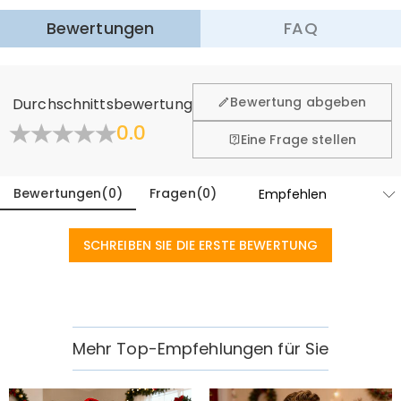
Mehr erfahren
Bewertungen
FAQ
·
60-Tage Rückgabe
Wir hoffen, dass Sie sich beim Einkauf sicher und wohl
fühlen. Deshalb bieten wir Ihnen 60 Tage Rückgaberecht.
Bewertung abgeben
Durchschnittsbewertung
Mehr erfahren
0.0
Eine Frage stellen
Bewertungen
(
0
)
Fragen
(
0
)
SCHREIBEN SIE DIE ERSTE BEWERTUNG
Mehr Top-Empfehlungen für Sie