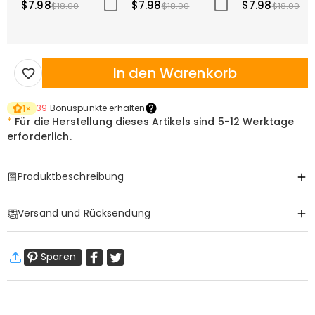
$7.98
$7.98
$7.98
$18.00
$18.00
$18.00
In den Warenkorb
39
Bonuspunkte erhalten
1
×
*
Für die Herstellung dieses Artikels sind
5-12 Werktage
erforderlich.
Produktbeschreibung
Item#
:
DRAT2984
Versand und Rücksendung
·
Gratis Versand
Sparen
Standardversand
:
9-18
Arbeitstage
$13.99 (Bestellungen < $69.00)
Kostenlos (Bestellungen > $69.00)
Expressversand
:
5-8
Arbeitstage
$25.99 (Bestellungen < $169.00)
Kostenlos (Bestellungen > $169.00)