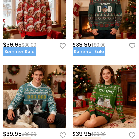
$39.95
$39.95
$80.00
$80.00
Sommer Sale
Sommer Sale
$39.95
$39.95
$80.00
$80.00