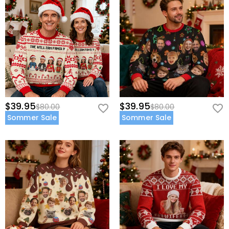
$39.95
$39.95
$80.00
$80.00
Sommer Sale
Sommer Sale