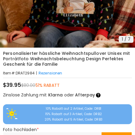
1
/
7
Personalisierter hässliche Weihnachtspullover Unisex mit
Porträtfoto Weihnachtsbeleuchtung Design Perfektes
Geschenk für die Familie
|
Rezensionen
Item#
:
DRAT2984
$39.95
$80.00
51% RABATT
Zinslose Zahlung mit
Klarna
oder
Afterpay
10% Rabatt auf 2 Artikel, Code: DRB1
15% Rabatt auf 3 Artikel, Code: DRB2
20% Rabatt auf 5 Artikel, Code: DRB3
Foto hochladen
*