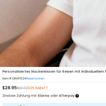
Personalisiertes Nackenkissen für Reisen mit individuelle
Rezensionen
Item#
:
DRHP1924
$28.95
$60.00
52% RABATT
Zinslose Zahlung mit
Klarna
oder
Afterpay