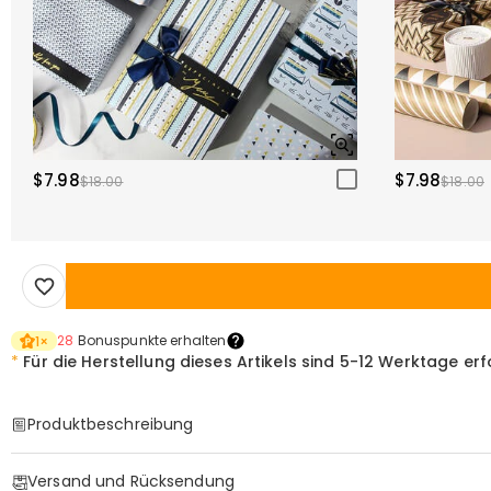
$7.98
$7.98
$18.00
$18.00
28
Bonuspunkte erhalten
1
×
*
Für die Herstellung dieses Artikels sind
5-12 Werktage erf
Produktbeschreibung
Item#
:
DRHP1924
Versand und Rücksendung
Basisinformationen