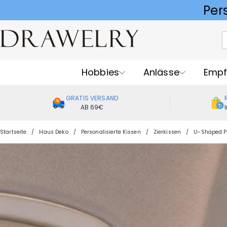
Hobbies
Anlässe
Empf
GRATIS VERSAND
AB 69€
Startseite
Haus Deko
Personalisierte Kissen
Zierkissen
U-Shaped P