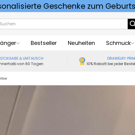
Vorlieben für Hochzeitsgeschenke
änger
Bestseller
Neuheiten
Schmuck
RÜCKGABE & UMTAUSCH
DRAWELRY PRI
Innerhalb von 60 Tagen
10% Rabatt bei jeder Best
illow