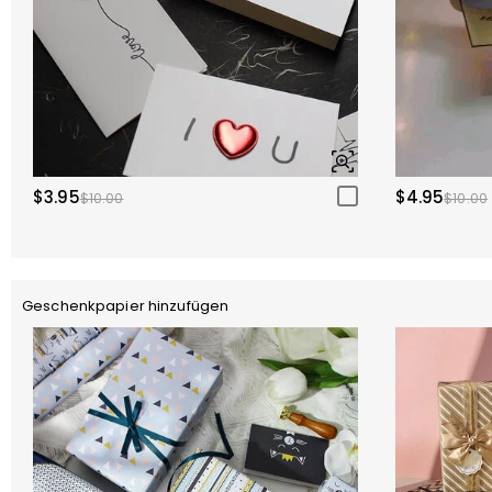
$3.95
$4.95
$10.00
$10.00
Geschenkpapier hinzufügen