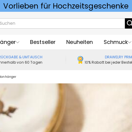
Vorlieben für Hochzeitsgeschenke
änger
Bestseller
Neuheiten
Schmuck
RÜCKGABE & UMTAUSCH
DRAWELRY PRI
Innerhalb von 60 Tagen
10% Rabatt bei jeder Best
elanhänger