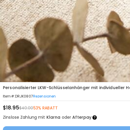
Personalisierter LKW-Schlüsselanhänger mit individueller H
Rezensionen
Item#
:
DRJK0807
$18.95
$40.00
53% RABATT
Zinslose Zahlung mit
Klarna
oder
Afterpay