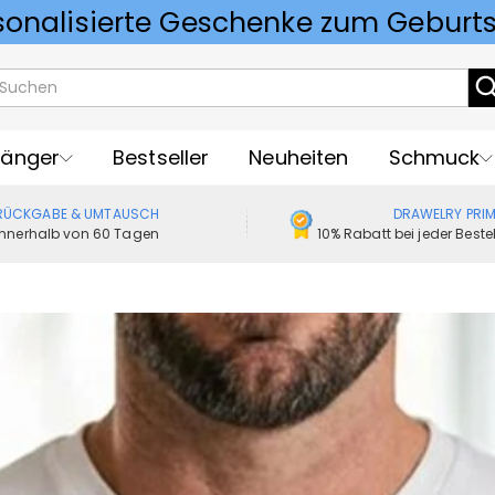
Vorlieben für Hochzeitsgeschenke
änger
Bestseller
Neuheiten
Schmuck
RÜCKGABE & UMTAUSCH
DRAWELRY PRI
Innerhalb von 60 Tagen
10% Rabatt bei jeder Best