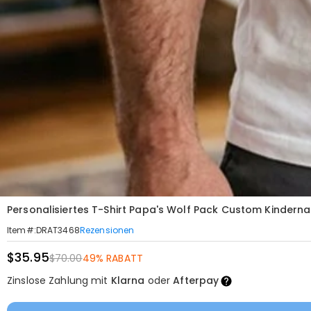
Personalisiertes T-Shirt Papa's Wolf Pack Custom Kinde
Rezensionen
Item#
:
DRAT3468
$35.95
$70.00
49% RABATT
Zinslose Zahlung mit
Klarna
oder
Afterpay