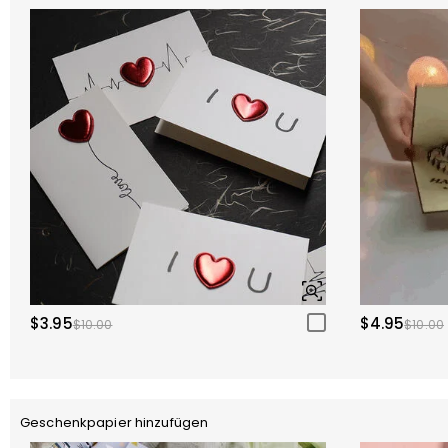
$3.95
$4.95
$10.00
$10.00
Geschenkpapier hinzufügen