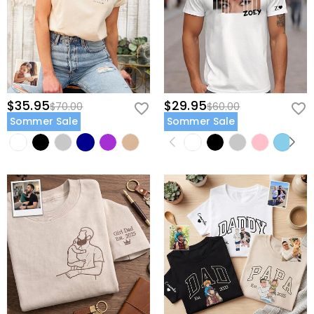
$35.95
$29.95
$70.00
$60.00
Sommer Sale
Sommer Sale