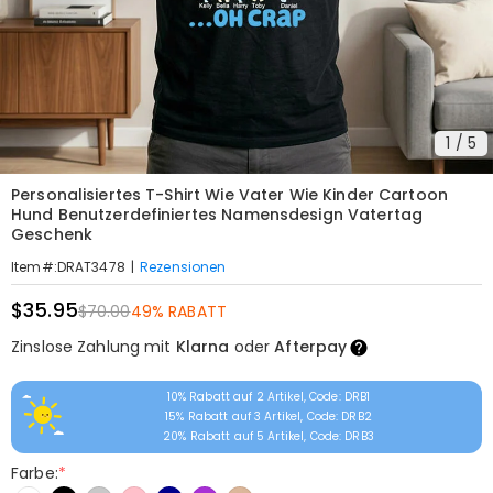
1
/
5
Personalisiertes T-Shirt Wie Vater Wie Kinder Cartoon
Hund Benutzerdefiniertes Namensdesign Vatertag
Geschenk
|
Rezensionen
Item#
:
DRAT3478
$35.95
$70.00
49% RABATT
Zinslose Zahlung mit
Klarna
oder
Afterpay
10% Rabatt auf 2 Artikel, Code: DRB1
15% Rabatt auf 3 Artikel, Code: DRB2
20% Rabatt auf 5 Artikel, Code: DRB3
Farbe:
*