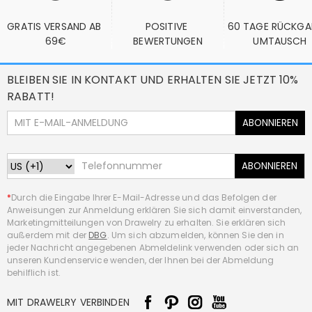
GRATIS VERSAND AB 
POSITIVE 
60 TAGE RÜCKGA
69€
BEWERTUNGEN
UMTAUSCH
BLEIBEN SIE IN KONTAKT UND ERHALTEN SIE JETZT 10%
RABATT!
ABONNIEREN
ABONNIEREN
*
Durch die Eingabe Ihrer E-Mail-Adresse und das Befolgen der
Anweisungen zur Anmeldung erklären Sie sich damit einverstanden,
Marketingmitteilungen von Drawelry zu erhalten. Sie erklären sich
außerdem mit der
DBG
. Um sich abzumelden, können Sie den in
jeder Nachricht angegebenen Abmeldelink verwenden oder sich an
unseren Kundenservice wenden, der Ihnen bei der Abmeldung
behilflich ist.
MIT DRAWELRY VERBINDEN