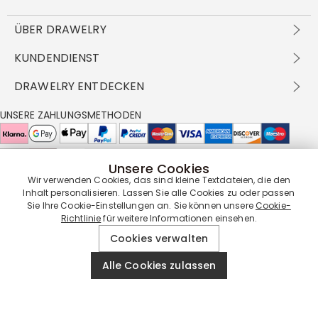
ÜBER DRAWELRY
Über Uns
KUNDENDIENST
Kontakt
Versandbedingungen
DRAWELRY ENTDECKEN
DBG
Zahlungsbedingungen
Geschäftsbedingungen
Großhandelsangebot
UNSERE ZAHLUNGSMETHODEN
Rückgabe & Umtausch
FAQ
Drawelry Prime
Pflegehinweis
Cookie-Richtlinie
Bonusprogramm
Drawelry Blog
Unsere Cookies
UNSERE LIEFERPARTNER
Wir verwenden Cookies, das sind kleine Textdateien, die den
Inhalt personalisieren. Lassen Sie alle Cookies zu oder passen
Sie Ihre Cookie-Einstellungen an. Sie können unsere
Cookie-
Richtlinie
für weitere Informationen einsehen.
UNSERE SERVICEGARANTIE
Cookies verwalten
Alle Cookies zulassen
© 2019 - 2026
Drawelry
Website All Rights Reserved.