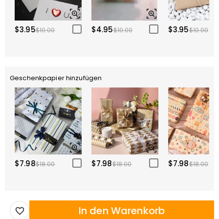
$3.95
$4.95
$3.95
$10.00
$10.00
$10.00
Geschenkpapier hinzufügen
$7.98
$7.98
$7.98
$18.00
$18.00
$18.00
In den Warenkorb