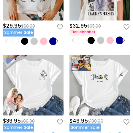
$29.95
$32.95
$60.00
$65.00
Sommer Sale
Tierliebhaber
$39.95
$49.95
$80.00
$100.00
Sommer Sale
Sommer Sale