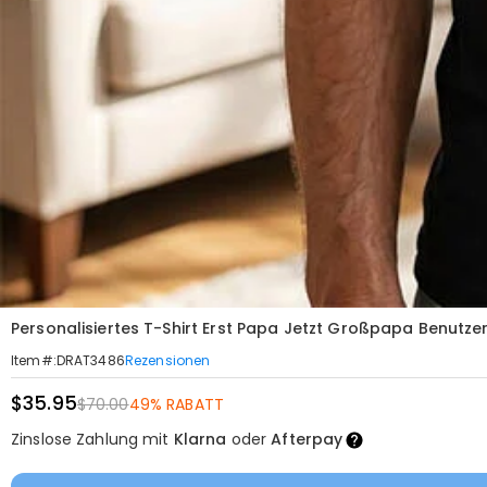
Personalisiertes T-Shirt Erst Papa Jetzt Großpapa Benutz
Rezensionen
Item#
:
DRAT3486
$35.95
$70.00
49% RABATT
Zinslose Zahlung mit
Klarna
oder
Afterpay