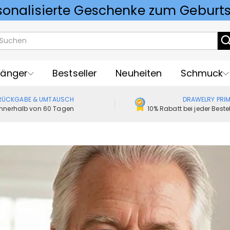
Vorlieben für Hochzeitsgeschenke
änger
Bestseller
Neuheiten
Schmuck
RÜCKGABE & UMTAUSCH
DRAWELRY PRI
Innerhalb von 60 Tagen
10% Rabatt bei jeder Best