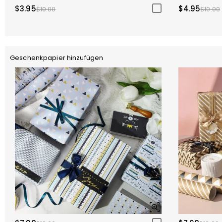
$3.95
$4.95
$10.00
$10.00
Geschenkpapier hinzufügen