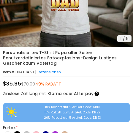
1
/
5
Personalisiertes T-Shirt Papa aller Zeiten
Benutzerdefiniertes Fotoexplosions-Design Lustiges
Geschenk zum Vatertag
|
Rezensionen
Item#
:
DRAT3463
$35.95
$70.00
49% RABATT
Zinslose Zahlung mit
Klarna
oder
Afterpay
10% Rabatt auf 2 Artikel, Code: DRB1
15% Rabatt auf 3 Artikel, Code: DRB2
20% Rabatt auf 5 Artikel, Code: DRB3
Farbe:
*