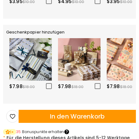
$3.95
$4.95
$3.95
$10.00
$10.00
$10.00
Geschenkpapier hinzufügen
$7.98
$7.98
$7.98
$18.00
$18.00
$18.00
In den Warenkorb
35
Bonuspunkte erhalten
1
×
*
Für die Herstellung dieses Artikels sind
5-12 Werktage