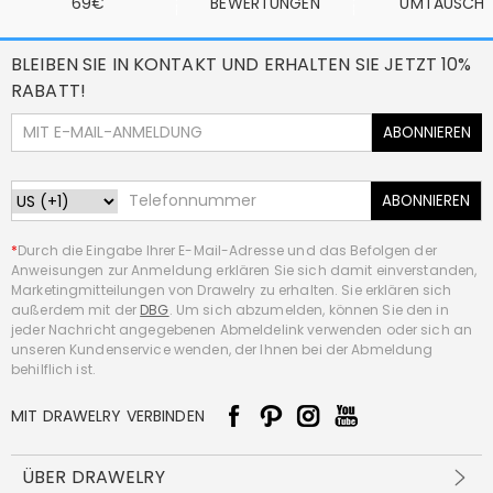
69€
BEWERTUNGEN
UMTAUSCH
BLEIBEN SIE IN KONTAKT UND ERHALTEN SIE JETZT 10%
RABATT!
ABONNIEREN
ABONNIEREN
*
Durch die Eingabe Ihrer E-Mail-Adresse und das Befolgen der
Anweisungen zur Anmeldung erklären Sie sich damit einverstanden,
Marketingmitteilungen von Drawelry zu erhalten. Sie erklären sich
außerdem mit der
DBG
. Um sich abzumelden, können Sie den in
jeder Nachricht angegebenen Abmeldelink verwenden oder sich an
unseren Kundenservice wenden, der Ihnen bei der Abmeldung
behilflich ist.
MIT DRAWELRY VERBINDEN
ÜBER DRAWELRY