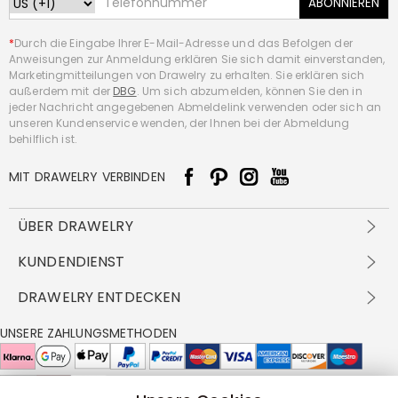
ABONNIEREN
*
Durch die Eingabe Ihrer E-Mail-Adresse und das Befolgen der
Anweisungen zur Anmeldung erklären Sie sich damit einverstanden,
Marketingmitteilungen von Drawelry zu erhalten. Sie erklären sich
außerdem mit der
DBG
. Um sich abzumelden, können Sie den in
jeder Nachricht angegebenen Abmeldelink verwenden oder sich an
unseren Kundenservice wenden, der Ihnen bei der Abmeldung
behilflich ist.
MIT DRAWELRY VERBINDEN
ÜBER DRAWELRY
Über Uns
KUNDENDIENST
Kontakt
Versandbedingungen
DRAWELRY ENTDECKEN
DBG
Zahlungsbedingungen
Geschäftsbedingungen
Großhandelsangebot
UNSERE ZAHLUNGSMETHODEN
Rückgabe & Umtausch
FAQ
Drawelry Prime
Pflegehinweis
Cookie-Richtlinie
Bonusprogramm
Drawelry Blog