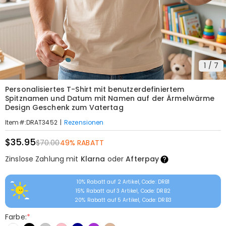
1
/
7
Personalisiertes T-Shirt mit benutzerdefiniertem
Spitznamen und Datum mit Namen auf der Ärmelwärme
Design Geschenk zum Vatertag
|
Rezensionen
Item#
:
DRAT3452
$35.95
$70.00
49% RABATT
Zinslose Zahlung mit
Klarna
oder
Afterpay
10% Rabatt auf 2 Artikel, Code: DRB1
15% Rabatt auf 3 Artikel, Code: DRB2
20% Rabatt auf 5 Artikel, Code: DRB3
Farbe:
*