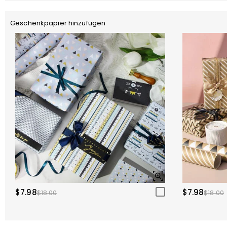
Geschenkpapier hinzufügen
$7.98
$7.98
$18.00
$18.00