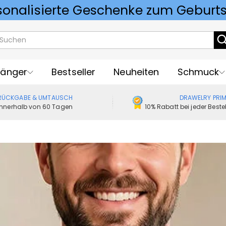
Vorlieben für Hochzeitsgeschenke
änger
Bestseller
Neuheiten
Schmuck
RÜCKGABE & UMTAUSCH
DRAWELRY PRI
Innerhalb von 60 Tagen
10% Rabatt bei jeder Best