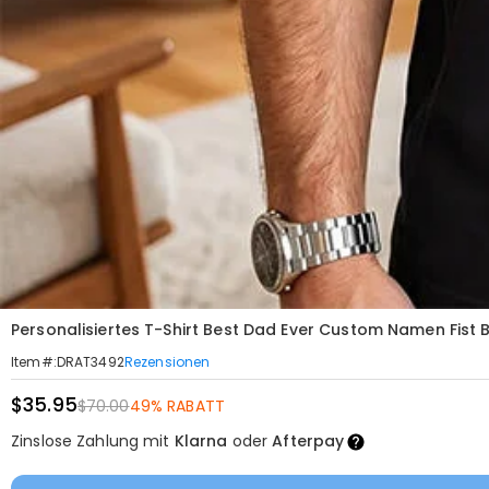
Personalisiertes T-Shirt Best Dad Ever Custom Namen Fist B
Rezensionen
Item#
:
DRAT3492
$35.95
$70.00
49% RABATT
Zinslose Zahlung mit
Klarna
oder
Afterpay