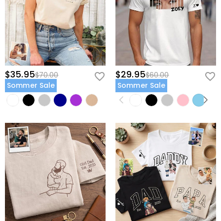
$35.95
$29.95
$70.00
$60.00
Sommer Sale
Sommer Sale