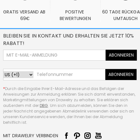
GRATIS VERSAND AB 
POSITIVE 
60 TAGE RÜCKGA
69€
BEWERTUNGEN
UMTAUSCH
BLEIBEN SIE IN KONTAKT UND ERHALTEN SIE JETZT 10%
RABATT!
ABONNIEREN
ABONNIEREN
*
Durch die Eingabe Ihrer E-Mail-Adresse und das Befolgen der
Anweisungen zur Anmeldung erklären Sie sich damit einverstanden,
Marketingmitteilungen von Drawelry zu erhalten. Sie erklären sich
außerdem mit der
DBG
. Um sich abzumelden, können Sie den in
jeder Nachricht angegebenen Abmeldelink verwenden oder sich an
unseren Kundenservice wenden, der Ihnen bei der Abmeldung
behilflich ist.
MIT DRAWELRY VERBINDEN