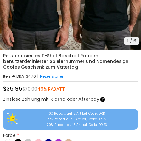
1
/
6
Personalisiertes T-Shirt Baseball Papa mit
benutzerdefinierter Spielernummer und Namendesign
Cooles Geschenk zum Vatertag
|
Rezensionen
Item#
:
DRAT3476
$35.95
$70.00
49% RABATT
Zinslose Zahlung mit
Klarna
oder
Afterpay
10% Rabatt auf 2 Artikel, Code: DRB1
15% Rabatt auf 3 Artikel, Code: DRB2
20% Rabatt auf 5 Artikel, Code: DRB3
Farbe:
*