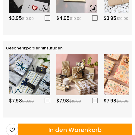
$3.95
$4.95
$3.95
$10.00
$10.00
$10.00
Geschenkpapier hinzufügen
$7.98
$7.98
$7.98
$18.00
$18.00
$18.00
In den Warenkorb