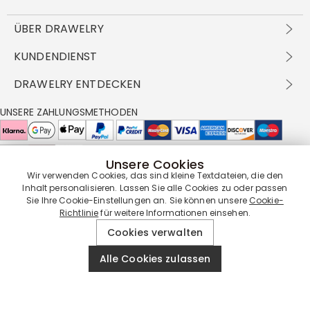
ÜBER DRAWELRY
Über Uns
KUNDENDIENST
Kontakt
Versandbedingungen
DRAWELRY ENTDECKEN
DBG
Zahlungsbedingungen
Geschäftsbedingungen
Großhandelsangebot
UNSERE ZAHLUNGSMETHODEN
Rückgabe & Umtausch
FAQ
Drawelry Prime
Pflegehinweis
Cookie-Richtlinie
Bonusprogramm
Drawelry Blog
Unsere Cookies
UNSERE LIEFERPARTNER
Wir verwenden Cookies, das sind kleine Textdateien, die den
Inhalt personalisieren. Lassen Sie alle Cookies zu oder passen
Sie Ihre Cookie-Einstellungen an. Sie können unsere
Cookie-
Richtlinie
für weitere Informationen einsehen.
UNSERE SERVICEGARANTIE
Cookies verwalten
Alle Cookies zulassen
© 2019 - 2026
Drawelry
Website All Rights Reserved.