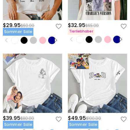
$29.95
$32.95
$60.00
$65.00
Sommer Sale
Tierliebhaber
$39.95
$49.95
$80.00
$100.00
Sommer Sale
Sommer Sale