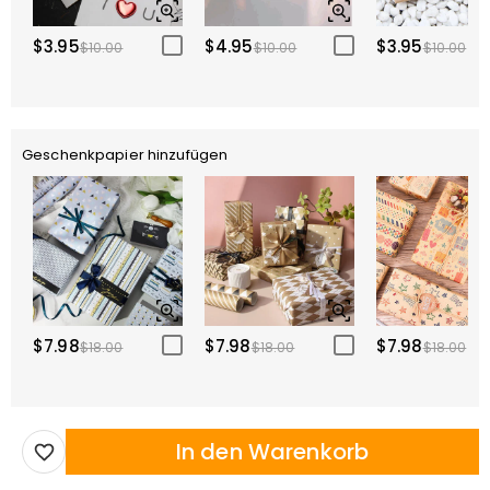
$3.95
$4.95
$3.95
$10.00
$10.00
$10.00
Geschenkpapier hinzufügen
$7.98
$7.98
$7.98
$18.00
$18.00
$18.00
In den Warenkorb