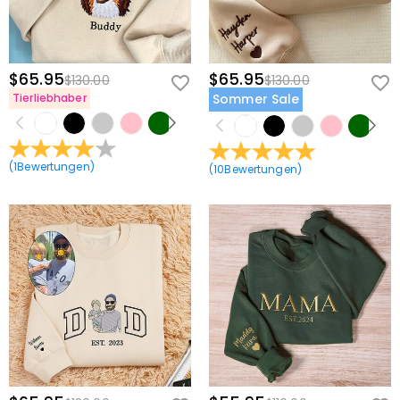
$65.95
$65.95
$130.00
$130.00
Tierliebhaber
Sommer Sale
(
1
Bewertungen
)
(
10
Bewertungen
)