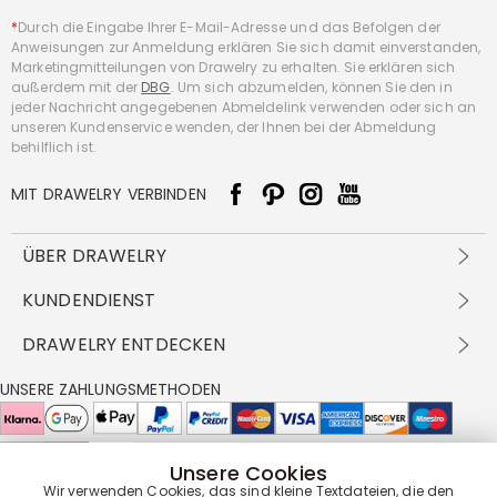
*
Durch die Eingabe Ihrer E-Mail-Adresse und das Befolgen der
Anweisungen zur Anmeldung erklären Sie sich damit einverstanden,
Marketingmitteilungen von Drawelry zu erhalten. Sie erklären sich
außerdem mit der
DBG
. Um sich abzumelden, können Sie den in
jeder Nachricht angegebenen Abmeldelink verwenden oder sich an
unseren Kundenservice wenden, der Ihnen bei der Abmeldung
behilflich ist.
MIT DRAWELRY VERBINDEN
ÜBER DRAWELRY
Über Uns
KUNDENDIENST
Kontakt
Versandbedingungen
DRAWELRY ENTDECKEN
DBG
Zahlungsbedingungen
Geschäftsbedingungen
Großhandelsangebot
UNSERE ZAHLUNGSMETHODEN
Rückgabe & Umtausch
FAQ
Drawelry Prime
Pflegehinweis
Cookie-Richtlinie
Bonusprogramm
Drawelry Blog
Unsere Cookies
UNSERE LIEFERPARTNER
Wir verwenden Cookies, das sind kleine Textdateien, die den