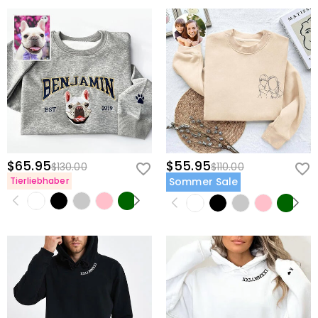
$65.95
$55.95
$130.00
$110.00
Tierliebhaber
Sommer Sale