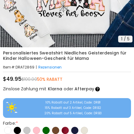
1
/
5
Personalisiertes Sweatshirt Niedliches Geisterdesign für
Kinder Halloween-Geschenk für Mama
|
Rezensionen
Item#
:
DRAT2869
$49.95
$100.00
50% RABATT
Zinslose Zahlung mit
Klarna
oder
Afterpay
10% Rabatt auf 2 Artikel, Code: DRB1
15% Rabatt auf 3 Artikel, Code: DRB2
20% Rabatt auf 5 Artikel, Code: DRB3
Farbe:
*