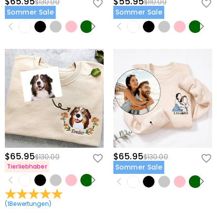
$65.95
$55.95
$130.00
$110.00
Sommer Sale
Sommer Sale
$65.95
$65.95
$130.00
$130.00
Tierliebhaber
Sommer Sale
(
1
Bewertungen
)