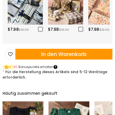
$7.98
$7.98
$7.98
$18.00
$18.00
$18.00
In den Warenkorb
65
Bonuspunkte erhalten
1
×
*
Für die Herstellung dieses Artikels sind
5-12 Werktage
erforderlich.
Häufig zusammen gekauft