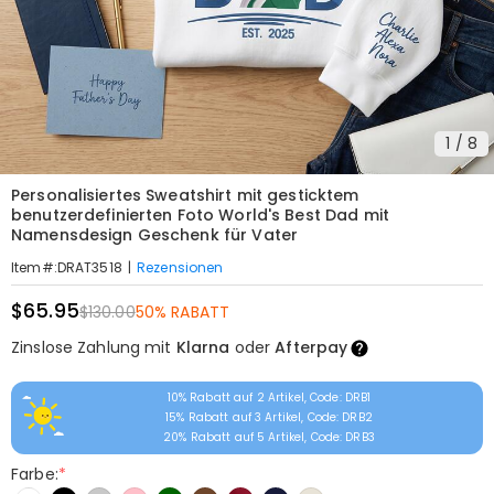
1
/
8
Personalisiertes Sweatshirt mit gesticktem
benutzerdefinierten Foto World's Best Dad mit
Namensdesign Geschenk für Vater
|
Rezensionen
Item#
:
DRAT3518
$65.95
$130.00
50% RABATT
Zinslose Zahlung mit
Klarna
oder
Afterpay
10% Rabatt auf 2 Artikel, Code: DRB1
15% Rabatt auf 3 Artikel, Code: DRB2
20% Rabatt auf 5 Artikel, Code: DRB3
Farbe:
*