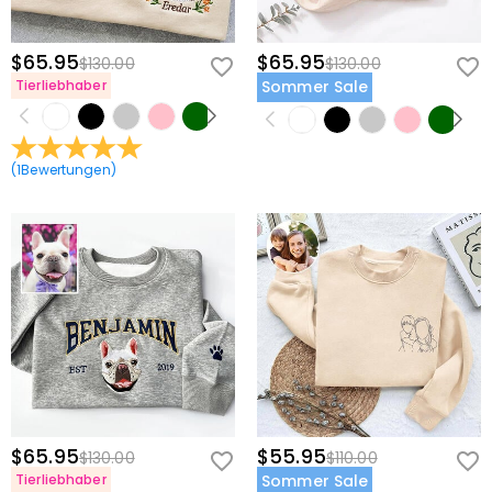
$65.95
$65.95
$130.00
$130.00
Tierliebhaber
Sommer Sale
(
1
Bewertungen
)
$65.95
$55.95
$130.00
$110.00
Tierliebhaber
Sommer Sale