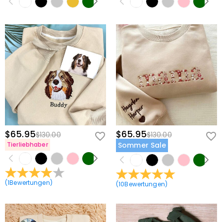
$65.95
$65.95
$130.00
$130.00
Tierliebhaber
Sommer Sale
(
1
Bewertungen
)
(
10
Bewertungen
)