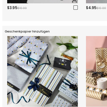
$3.95
$4.95
$10.00
$10.00
Geschenkpapier hinzufügen