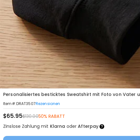
Personalisiertes besticktes Sweatshirt mit Foto von Vate
Rezensionen
Item#
:
DRAT3507
$65.95
$130.00
50% RABATT
Zinslose Zahlung mit
Klarna
oder
Afterpay