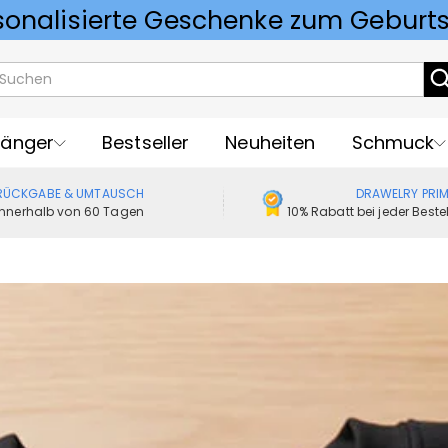
Vorlieben für Hochzeitsgeschenke
änger
Bestseller
Neuheiten
Schmuck
RÜCKGABE & UMTAUSCH
DRAWELRY PRI
Innerhalb von 60 Tagen
10% Rabatt bei jeder Best