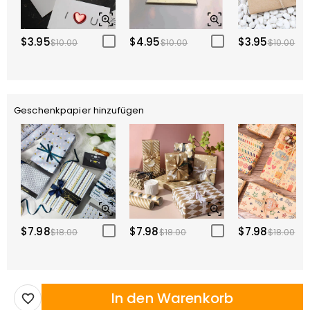
$3.95
$4.95
$3.95
$10.00
$10.00
$10.00
Geschenkpapier hinzufügen
$7.98
$7.98
$7.98
$18.00
$18.00
$18.00
In den Warenkorb