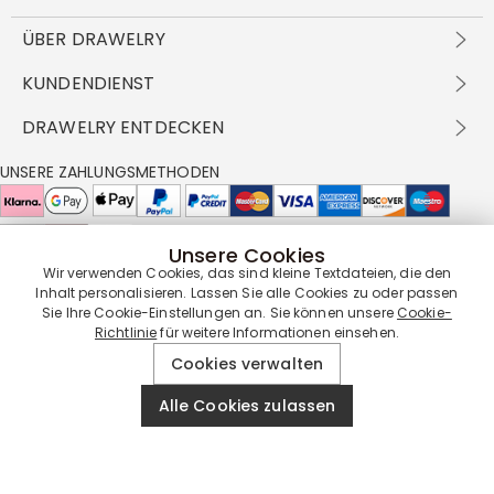
ÜBER DRAWELRY
Über Uns
KUNDENDIENST
Kontakt
Versandbedingungen
DRAWELRY ENTDECKEN
DBG
Zahlungsbedingungen
Geschäftsbedingungen
Großhandelsangebot
UNSERE ZAHLUNGSMETHODEN
Rückgabe & Umtausch
FAQ
Drawelry Prime
Pflegehinweis
Cookie-Richtlinie
Bonusprogramm
Drawelry Blog
Unsere Cookies
UNSERE LIEFERPARTNER
Wir verwenden Cookies, das sind kleine Textdateien, die den
Inhalt personalisieren. Lassen Sie alle Cookies zu oder passen
Sie Ihre Cookie-Einstellungen an. Sie können unsere
Cookie-
Richtlinie
für weitere Informationen einsehen.
UNSERE SERVICEGARANTIE
Cookies verwalten
Alle Cookies zulassen
© 2019 - 2026
Drawelry
Website All Rights Reserved.