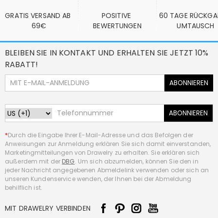
GRATIS VERSAND AB 
POSITIVE 
60 TAGE RÜCKGA
69€
BEWERTUNGEN
UMTAUSCH
BLEIBEN SIE IN KONTAKT UND ERHALTEN SIE JETZT 10%
RABATT!
ABONNIEREN
ABONNIEREN
*
Durch die Eingabe Ihrer E-Mail-Adresse und das Befolgen der
Anweisungen zur Anmeldung erklären Sie sich damit einverstanden,
Marketingmitteilungen von Drawelry zu erhalten. Sie erklären sich
außerdem mit der
DBG
. Um sich abzumelden, können Sie den in
jeder Nachricht angegebenen Abmeldelink verwenden oder sich an
unseren Kundenservice wenden, der Ihnen bei der Abmeldung
behilflich ist.
MIT DRAWELRY VERBINDEN