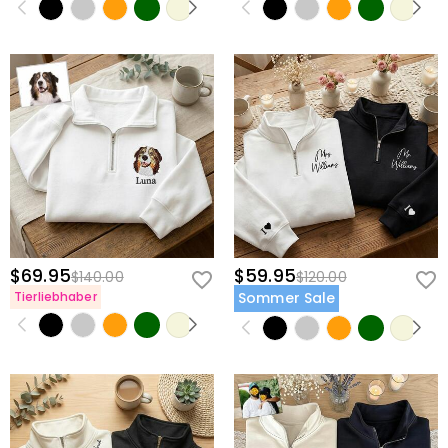
$69.95
$59.95
$140.00
$120.00
Tierliebhaber
Sommer Sale