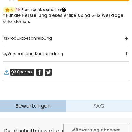
59
Bonuspunkte erhalten
1
×
*
Für die Herstellung dieses Artikels sind
5-12 Werktage
erforderlich.
Produktbeschreibung
Item#
:
DRAT3237
Versand und Rücksendung
·
Gratis Versand
Sparen
Standardversand
:
9-18
Arbeitstage
$13.99 (Bestellungen < $69.00)
Kostenlos (Bestellungen > $69.00)
Expressversand
:
5-8
Arbeitstage
$25.99 (Bestellungen < $169.00)
Kostenlos (Bestellungen > $169.00)
Mehr erfahren
Bewertungen
FAQ
·
60-Tage Rückgabe
Wir hoffen, dass Sie sich beim Einkauf sicher und wohl
fühlen. Deshalb bieten wir Ihnen 60 Tage Rückgaberecht.
Bewertung abgeben
Durchschnittsbewertung