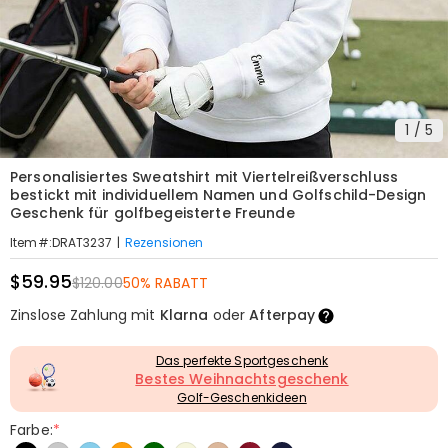
1
/
5
Personalisiertes Sweatshirt mit Viertelreißverschluss
bestickt mit individuellem Namen und Golfschild-Design
Geschenk für golfbegeisterte Freunde
|
Rezensionen
Item#
:
DRAT3237
$59.95
$120.00
50% RABATT
Zinslose Zahlung mit
Klarna
oder
Afterpay
Das perfekte Sportgeschenk
Bestes Weihnachtsgeschenk
Golf-Geschenkideen
Farbe:
*