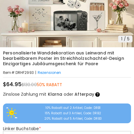
1
/
5
Personalisierte Wanddekoration aus Leinwand mit
bearbeitbarem Poster im Streichholzschachtel-Design
Einzigartiges Jubiläumsgeschenk für Paare
|
Rezensionen
Item#
:
DRHF2993
$64.95
$130.00
50% RABATT
Zinslose Zahlung mit
Klarna
oder
Afterpay
10% Rabatt auf 2 Artikel, Code: DRB1
15% Rabatt auf 3 Artikel, Code: DRB2
20% Rabatt auf 5 Artikel, Code: DRB3
Linker Buchstabe
*