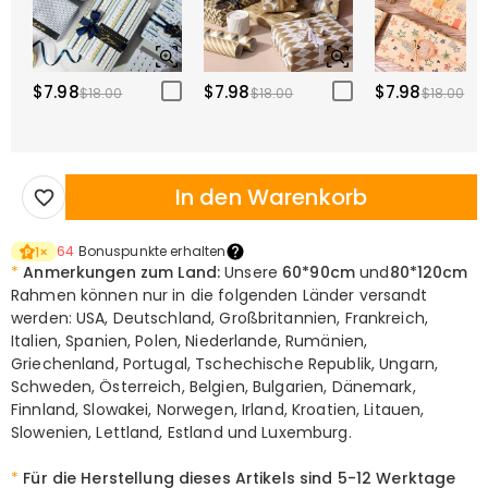
$7.98
$7.98
$7.98
$18.00
$18.00
$18.00
In den Warenkorb
64
Bonuspunkte erhalten
1
×
*
Anmerkungen zum Land:
Unsere
60*90cm
und
80*120cm
Rahmen können nur in die folgenden Länder versandt
werden: USA, Deutschland, Großbritannien, Frankreich,
Italien, Spanien, Polen, Niederlande, Rumänien,
Griechenland, Portugal, Tschechische Republik, Ungarn,
Schweden, Österreich, Belgien, Bulgarien, Dänemark,
Finnland, Slowakei, Norwegen, Irland, Kroatien, Litauen,
Slowenien, Lettland, Estland und Luxemburg.
*
Für die Herstellung dieses Artikels sind
5-12 Werktage