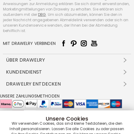
Anweisungen zur Anmeldung erklären Sie sich damit einverstanden,
Marketingmitteilungen von Drawelry zu erhalten. Sie erklären sich
außerdem mit der
DBG
. Um sich abzumelden, können Sie den in
jeder Nachricht angegebenen Abmeldelink verwenden oder sich an
unseren Kundenservice wenden, der Ihnen bei der Abmeldung
behilflich ist.
MIT DRAWELRY VERBINDEN
ÜBER DRAWELRY
Über Uns
KUNDENDIENST
Kontakt
Versandbedingungen
DRAWELRY ENTDECKEN
DBG
Zahlungsbedingungen
Geschäftsbedingungen
Großhandelsangebot
UNSERE ZAHLUNGSMETHODEN
Rückgabe & Umtausch
FAQ
Drawelry Prime
Pflegehinweis
Cookie-Richtlinie
Bonusprogramm
Drawelry Blog
Unsere Cookies
UNSERE LIEFERPARTNER
Wir verwenden Cookies, das sind kleine Textdateien, die den
Inhalt personalisieren. Lassen Sie alle Cookies zu oder passen