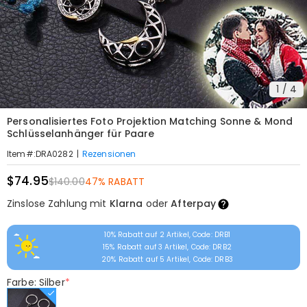
1
/
4
Personalisiertes Foto Projektion Matching Sonne & Mond
Schlüsselanhänger für Paare
|
Rezensionen
Item#
:
DRA0282
$74.95
$140.00
47% RABATT
Zinslose Zahlung mit
Klarna
oder
Afterpay
10% Rabatt auf 2 Artikel, Code: DRB1
15% Rabatt auf 3 Artikel, Code: DRB2
20% Rabatt auf 5 Artikel, Code: DRB3
Farbe: Silber
*