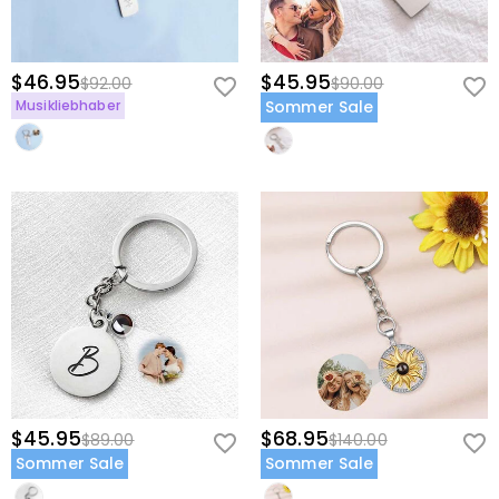
$46.95
$45.95
$92.00
$90.00
Musikliebhaber
Sommer Sale
$45.95
$68.95
$89.00
$140.00
Sommer Sale
Sommer Sale