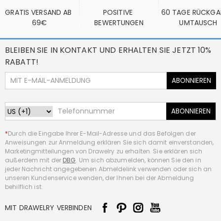
GRATIS VERSAND AB 
POSITIVE 
60 TAGE RÜCKGA
69€
BEWERTUNGEN
UMTAUSCH
BLEIBEN SIE IN KONTAKT UND ERHALTEN SIE JETZT 10%
RABATT!
ABONNIEREN
ABONNIEREN
*
Durch die Eingabe Ihrer E-Mail-Adresse und das Befolgen der
Anweisungen zur Anmeldung erklären Sie sich damit einverstanden,
Marketingmitteilungen von Drawelry zu erhalten. Sie erklären sich
außerdem mit der
DBG
. Um sich abzumelden, können Sie den in
jeder Nachricht angegebenen Abmeldelink verwenden oder sich an
unseren Kundenservice wenden, der Ihnen bei der Abmeldung
behilflich ist.
MIT DRAWELRY VERBINDEN