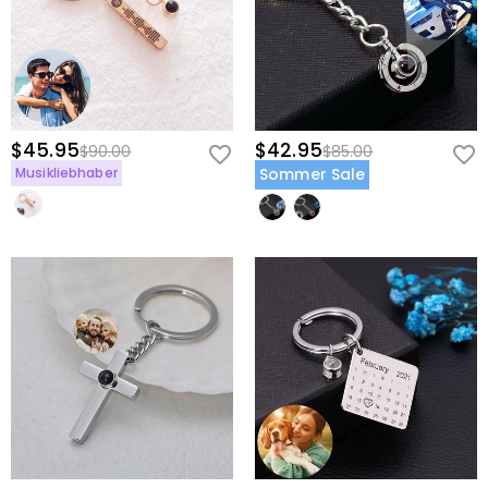
$45.95
$42.95
$90.00
$85.00
Musikliebhaber
Sommer Sale