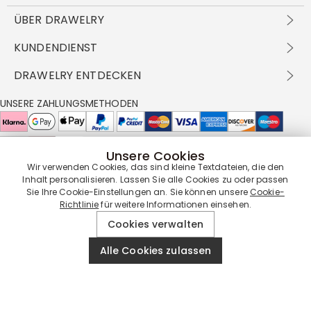
ÜBER DRAWELRY
Über Uns
KUNDENDIENST
Kontakt
Versandbedingungen
DRAWELRY ENTDECKEN
DBG
Zahlungsbedingungen
Geschäftsbedingungen
Großhandelsangebot
UNSERE ZAHLUNGSMETHODEN
Rückgabe & Umtausch
FAQ
Drawelry Prime
Pflegehinweis
Cookie-Richtlinie
Bonusprogramm
Drawelry Blog
Unsere Cookies
UNSERE LIEFERPARTNER
Wir verwenden Cookies, das sind kleine Textdateien, die den
Inhalt personalisieren. Lassen Sie alle Cookies zu oder passen
Sie Ihre Cookie-Einstellungen an. Sie können unsere
Cookie-
Richtlinie
für weitere Informationen einsehen.
UNSERE SERVICEGARANTIE
Cookies verwalten
Alle Cookies zulassen
© 2019 - 2026
Drawelry
Website All Rights Reserved.