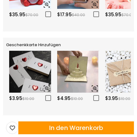
$35.95
$17.95
$35.95
$70.00
$40.00
$70.00
Geschenkkarte Hinzufügen
$3.95
$4.95
$3.95
$10.00
$10.00
$10.00
In den Warenkorb