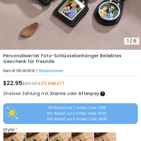
1
/
6
Personalisierter Foto-Schlüsselanhänger Beliebtes
Geschenk für Freunde
|
Rezensionen
Item#
:
DRJK0818
$22.95
$40.00
43% RABATT
Zinslose Zahlung mit
Klarna
oder
Afterpay
10% Rabatt auf 2 Artikel, Code: DRB1
15% Rabatt auf 3 Artikel, Code: DRB2
20% Rabatt auf 5 Artikel, Code: DRB3
Style:
*