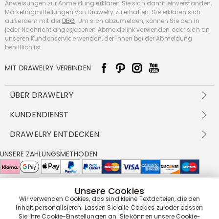
Anweisungen zur Anmeldung erklären Sie sich damit einverstanden,
Marketingmitteilungen von Drawelry zu erhalten. Sie erklären sich
außerdem mit der
DBG
. Um sich abzumelden, können Sie den in
jeder Nachricht angegebenen Abmeldelink verwenden oder sich an
unseren Kundenservice wenden, der Ihnen bei der Abmeldung
behilflich ist.
MIT DRAWELRY VERBINDEN
ÜBER DRAWELRY
Über Uns
KUNDENDIENST
Kontakt
Versandbedingungen
DRAWELRY ENTDECKEN
DBG
Zahlungsbedingungen
Geschäftsbedingungen
Großhandelsangebot
UNSERE ZAHLUNGSMETHODEN
Rückgabe & Umtausch
FAQ
Drawelry Prime
Pflegehinweis
Cookie-Richtlinie
Bonusprogramm
Drawelry Blog
Unsere Cookies
UNSERE LIEFERPARTNER
Wir verwenden Cookies, das sind kleine Textdateien, die den
Inhalt personalisieren. Lassen Sie alle Cookies zu oder passen
Sie Ihre Cookie-Einstellungen an. Sie können unsere
Cookie-