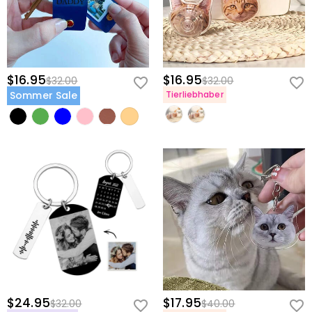
Schlüsselanhänger ist eine berührende Möglichkeit, einen geliebten
Menschen durch ein geschätztes Foto zu ehren und in Erinnerung zu
behalten, das du immer bei dir trägst.
Feiere eure Verbundenheit und Liebe
$16.95
$16.95
$32.00
$32.00
Bewahre deinen kostbarsten Moment in einem Schlüsselanhänger,
Sommer Sale
Tierliebhaber
den du jeden Tag bei dir trägst. Lade dein Lieblingsfoto hoch, wähle
deinen Stil und kreiere ein personalisiertes Andenken, das die
Menschen und Erinnerungen feiert, die dir am nächsten stehen.
Bestelle noch heute und verschenke ein Geschenk, das mit Liebe
reist.
$24.95
$17.95
$32.00
$40.00