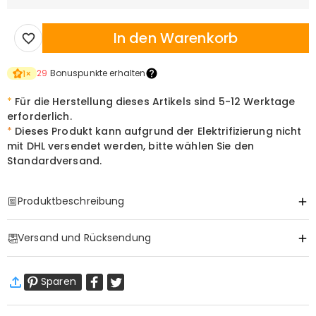
In den Warenkorb
29
Bonuspunkte erhalten
1
×
*
Für die Herstellung dieses Artikels sind
5-12
Werktage
erforderlich.
*
Dieses Produkt kann aufgrund der Elektrifizierung nicht
mit DHL versendet werden, bitte wählen Sie den
Standardversand.
Produktbeschreibung
Item#
:
DRHL2184
Versand und Rücksendung
Ein Licht der Liebe, das niemals erlischt
·
Gratis Versand
Wenn eine tragende Säule Ihres Lebens von uns geht, sollte ihre
Sparen
Standardversand
:
9-18
Arbeitstage
Wärme nicht mit ihr verschwinden. Diese individuelle Gedenkkugel
$13.99 (Bestellungen < $69.00)
Kostenlos (Bestellungen > $69.00)
fängt seinen Geist in einer dauerhaften, leuchtenden Hommage ein
Expressversand
:
5-8
Arbeitstage