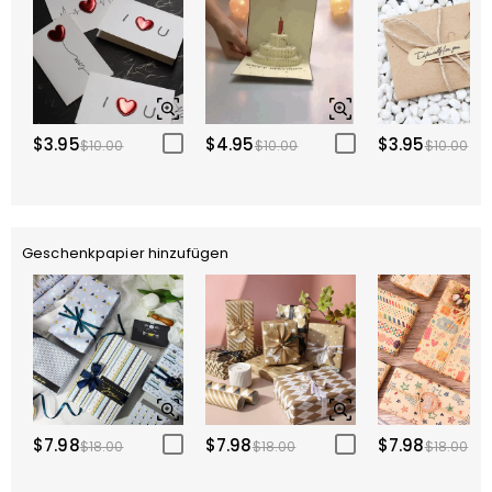
$3.95
$4.95
$3.95
$10.00
$10.00
$10.00
Geschenkpapier hinzufügen
$7.98
$7.98
$7.98
$18.00
$18.00
$18.00