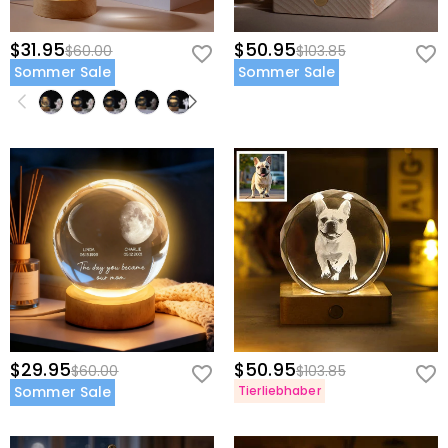
$31.95
$50.95
$60.00
$103.85
Sommer Sale
Sommer Sale
$29.95
$50.95
$60.00
$103.85
Sommer Sale
Tierliebhaber