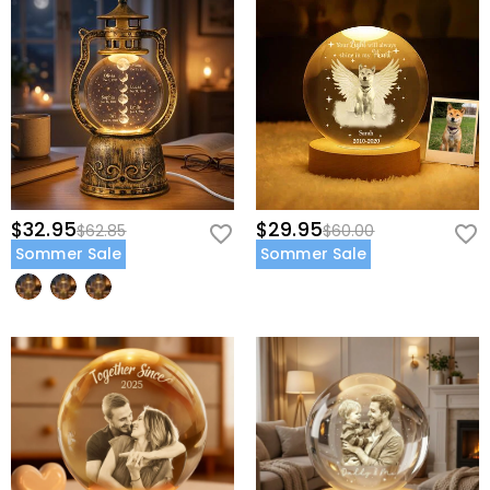
$32.95
$29.95
$62.85
$60.00
Sommer Sale
Sommer Sale