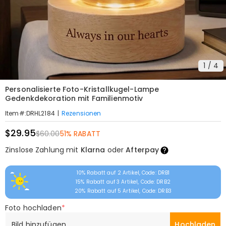
1
/
4
Personalisierte Foto-Kristallkugel-Lampe
Gedenkdekoration mit Familienmotiv
|
Rezensionen
Item#
:
DRHL2184
$29.95
$60.00
51% RABATT
Zinslose Zahlung mit
Klarna
oder
Afterpay
10% Rabatt auf 2 Artikel, Code: DRB1
15% Rabatt auf 3 Artikel, Code: DRB2
20% Rabatt auf 5 Artikel, Code: DRB3
Foto hochladen
*
Bild hinzufügen
Hochladen