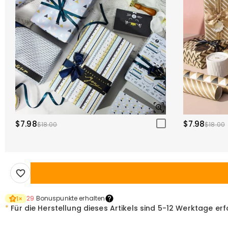
$7.98
$7.98
$18.00
$18.00
29
Bonuspunkte erhalten
1
×
*
Für die Herstellung dieses Artikels sind
5-12 Werktage erf