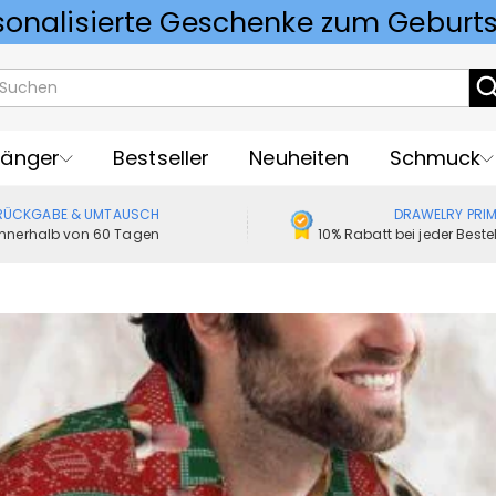
Vorlieben für Hochzeitsgeschenke
änger
Bestseller
Neuheiten
Schmuck
RÜCKGABE & UMTAUSCH
DRAWELRY PRI
Innerhalb von 60 Tagen
10% Rabatt bei jeder Best