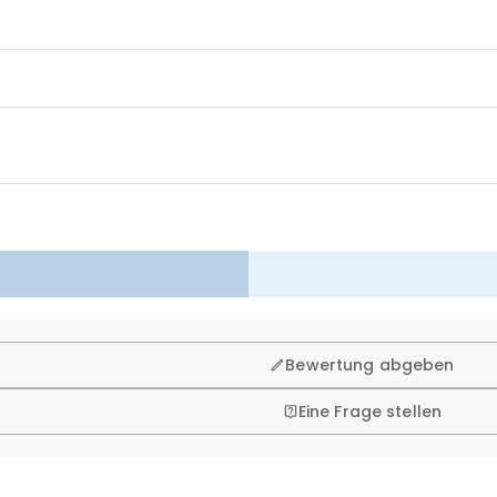
n. Deshalb bieten wir Ihnen 60 Tage Rückgaberecht.
Bewertung abgeben
Eine Frage stellen