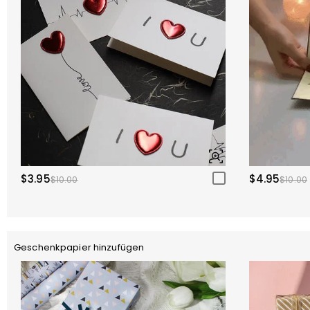
$3.95
$4.95
$10.00
$10.00
Geschenkpapier hinzufügen