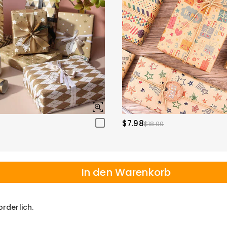
$7.98
$18.00
In den Warenkorb
orderlich.