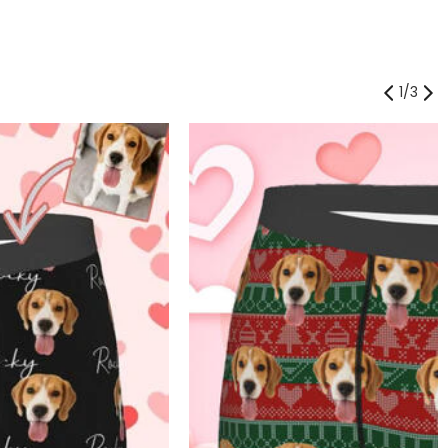
1
/
3