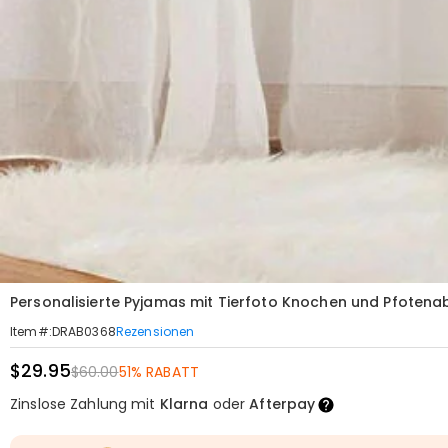
Personalisierte Pyjamas mit Tierfoto Knochen und Pfotena
Rezensionen
Item#
:
DRAB0368
$29.95
$60.00
51% RABATT
Zinslose Zahlung mit
Klarna
oder
Afterpay