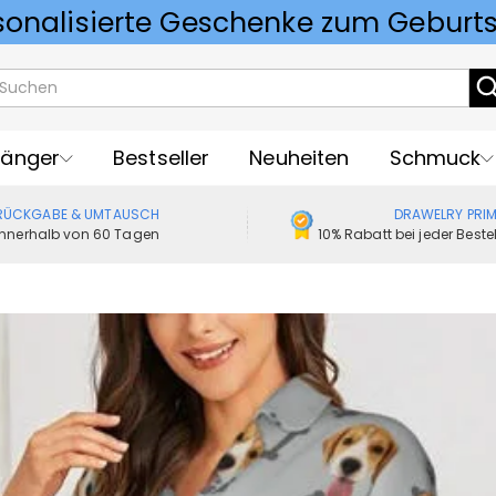
Vorlieben für Hochzeitsgeschenke
änger
Bestseller
Neuheiten
Schmuck
RÜCKGABE & UMTAUSCH
DRAWELRY PRI
Innerhalb von 60 Tagen
10% Rabatt bei jeder Best