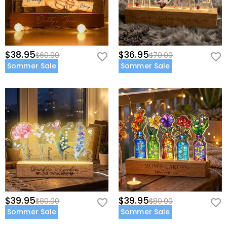
$38.95
$36.95
$60.00
$70.00
Sommer Sale
Sommer Sale
$39.95
$39.95
$80.00
$80.00
Sommer Sale
Sommer Sale