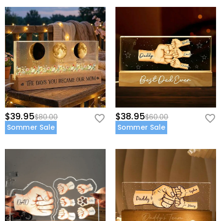
$39.95
$38.95
$80.00
$60.00
Sommer Sale
Sommer Sale