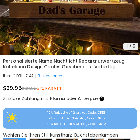
1
/
5
Personalisierte Name Nachtlicht Reparaturwerkzeug
Kollektion Design Cooles Geschenk für Vatertag
|
Rezensionen
Item#
:
DRHL2147
$39.95
$80.00
51% RABATT
Zinslose Zahlung mit
Klarna
oder
Afterpay
10% Rabatt auf 2 Artikel, Code: DRB1
15% Rabatt auf 3 Artikel, Code: DRB2
20% Rabatt auf 5 Artikel, Code: DRB3
Wählen Sie Ihren Stil: Kunstharz-Buchstabenlampen