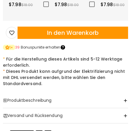
$7.98
$7.98
$7.98
$18.00
$18.00
$18.00
In den Warenkorb
39
Bonuspunkte erhalten
1
×
*
Für die Herstellung dieses Artikels sind
5-12
Werktage
erforderlich.
*
Dieses Produkt kann aufgrund der Elektrifizierung nicht
mit DHL versendet werden, bitte wählen Sie den
Standardversand.
Produktbeschreibung
Item#
:
DRHL2147
Versand und Rücksendung
Personalisierte "Master at Work" Custom LED
·
Gratis Versand
Acryllampe