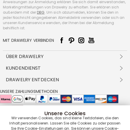
Anweisungen zur Anmeldung erklären Sie sich damit einverstanden,
Marketingmitteilungen von Drawelry zu erhalten. Sie erklären sich
außerdem mit der
DBG
. Um sich abzumelden, können Sie den in
jeder Nachricht angegebenen Abmeldelink verwenden oder sich an
unseren Kundenservice wenden, der Ihnen bei der Abmeldung
behilflich ist.
MIT DRAWELRY VERBINDEN
ÜBER DRAWELRY
Über Uns
KUNDENDIENST
Kontakt
Versandbedingungen
DRAWELRY ENTDECKEN
DBG
Zahlungsbedingungen
Geschäftsbedingungen
Großhandelsangebot
UNSERE ZAHLUNGSMETHODEN
Rückgabe & Umtausch
FAQ
Drawelry Prime
Pflegehinweis
Cookie-Richtlinie
Bonusprogramm
Drawelry Blog
Unsere Cookies
UNSERE LIEFERPARTNER
Wir verwenden Cookies, das sind kleine Textdateien, die den
Inhalt personalisieren. Lassen Sie alle Cookies zu oder passen
Sie Ihre Cookie-Einstellungen an. Sie können unsere
Cookie-