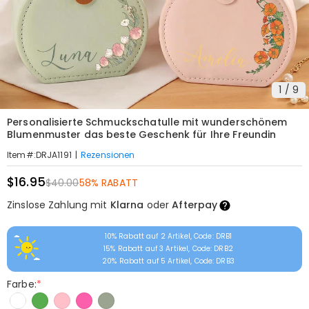
1
/
9
Personalisierte Schmuckschatulle mit wunderschönem
Blumenmuster das beste Geschenk für Ihre Freundin
|
Rezensionen
Item#
:
DRJA1191
$16.95
$40.00
58% RABATT
Zinslose Zahlung mit
Klarna
oder
Afterpay
10% Rabatt auf 2 Artikel, Code: DRB1
15% Rabatt auf 3 Artikel, Code: DRB2
20% Rabatt auf 5 Artikel, Code: DRB3
Farbe:
*