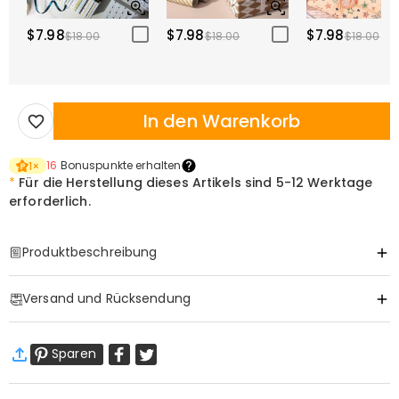
$7.98
$7.98
$7.98
$18.00
$18.00
$18.00
In den Warenkorb
16
Bonuspunkte erhalten
1
×
*
Für die Herstellung dieses Artikels sind
5-12 Werktage
erforderlich.
Produktbeschreibung
Item#
:
DRJA1191
Versand und Rücksendung
·
Gratis Versand
Sparen
Standardversand
:
9-18
Arbeitstage
$13.99 (Bestellungen < $69.00)
Kostenlos (Bestellungen > $69.00)
Expressversand
:
5-8
Arbeitstage