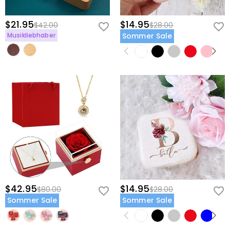
$21.95
$14.95
$42.00
$28.00
Musikliebhaber
Sommer Sale
$42.95
$14.95
$80.00
$28.00
Sommer Sale
Sommer Sale