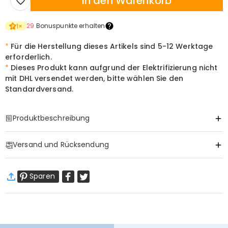
In den Warenkorb
29
Bonuspunkte erhalten
1
×
*
Für die Herstellung dieses Artikels sind
5-12
Werktage
erforderlich.
*
Dieses Produkt kann aufgrund der Elektrifizierung nicht
mit DHL versendet werden, bitte wählen Sie den
Standardversand.
Produktbeschreibung
Item#
:
DRHL2164
Versand und Rücksendung
Halten Sie ihr Licht für immer brennend
·
Gratis Versand
Einige Erinnerungen sind zu kostbar, um sich auf einen Standard-
Sparen
Standardversand
:
9-18
Arbeitstage
Rahmen zu beschränken. Diese maßgefertigte Kristallkugel erfasst
$13.99 (Bestellungen < $69.00)
Kostenlos (Bestellungen > $69.00)
die Essenz Ihrer kostbarsten Momente und verwandelt ein
Expressversand
:
5-8
Arbeitstage
Lieblingsfoto in einen zeitlosen, leuchtenden Leuchtturm aus Trost
$25.99 (Bestellungen < $169.00)
Kostenlos (Bestellungen > $169.00)
und Liebe.
Mehr erfahren