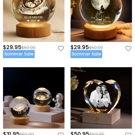
Stromversorgung
:
USB-betrieben
$29.95
$29.95
$60.00
$60.00
Sommer Sale
Sommer Sale
$31.95
$50.95
$60.00
$103.85