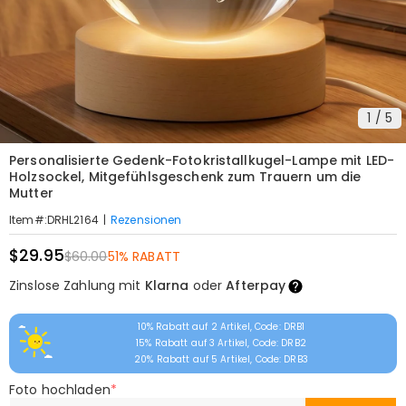
1
/
5
Personalisierte Gedenk-Fotokristallkugel-Lampe mit LED-
Holzsockel, Mitgefühlsgeschenk zum Trauern um die
Mutter
|
Rezensionen
Item#
:
DRHL2164
$29.95
$60.00
51% RABATT
Zinslose Zahlung mit
Klarna
oder
Afterpay
10% Rabatt auf 2 Artikel, Code: DRB1
15% Rabatt auf 3 Artikel, Code: DRB2
20% Rabatt auf 5 Artikel, Code: DRB3
Foto hochladen
*