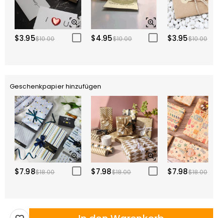
$3.95
$4.95
$3.95
$10.00
$10.00
$10.00
Geschenkpapier hinzufügen
$7.98
$7.98
$7.98
$18.00
$18.00
$18.00