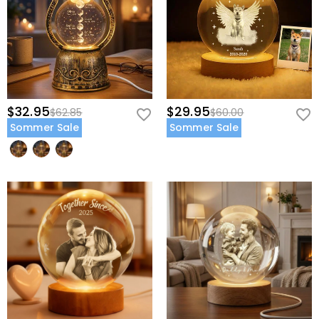
$32.95
$29.95
$62.85
$60.00
Sommer Sale
Sommer Sale