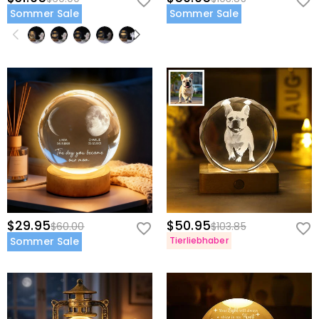
Sommer Sale
Sommer Sale
$29.95
$50.95
$60.00
$103.85
Sommer Sale
Tierliebhaber