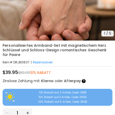
1
/
5
Personalisiertes Armband-Set mit magnetischem Herz
Schlüssel und Schloss-Design romantisches Geschenk
für Paare
|
Rezensionen
Item#
:
DRJB0807
$39.95
$80.00
51% RABATT
Zinslose Zahlung mit
Klarna
oder
Afterpay
10% Rabatt auf 2 Artikel, Code: DRB1
15% Rabatt auf 3 Artikel, Code: DRB2
20% Rabatt auf 5 Artikel, Code: DRB3