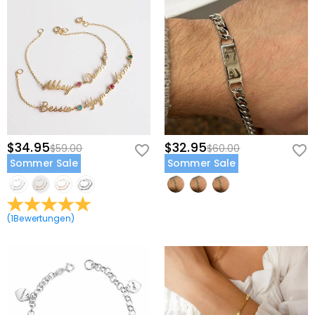
$34.95
$32.95
$59.00
$60.00
Sommer Sale
Sommer Sale
(
1
Bewertungen
)