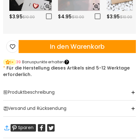
$3.95
$4.95
$3.95
$10.00
$10.00
$10.00
In den Warenkorb
39
Bonuspunkte erhalten
1
×
*
Für die Herstellung dieses Artikels sind
5-12 Werktage
erforderlich.
Produktbeschreibung
Item#
:
DRJB0807
Versand und Rücksendung
·
Gratis Versand
Sparen
Standardversand
:
9-18
Arbeitstage
$13.99 (Bestellungen < $69.00)
Kostenlos (Bestellungen > $69.00)