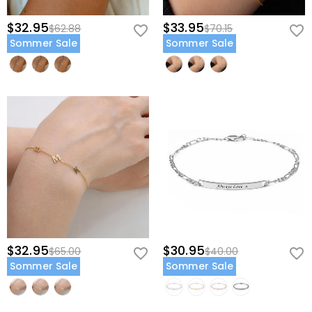
Rückgaberecht
an.
$32.95
$33.95
$62.88
$70.15
Sommer Sale
Sommer Sale
$32.95
$30.95
$65.00
$40.00
Sommer Sale
Sommer Sale