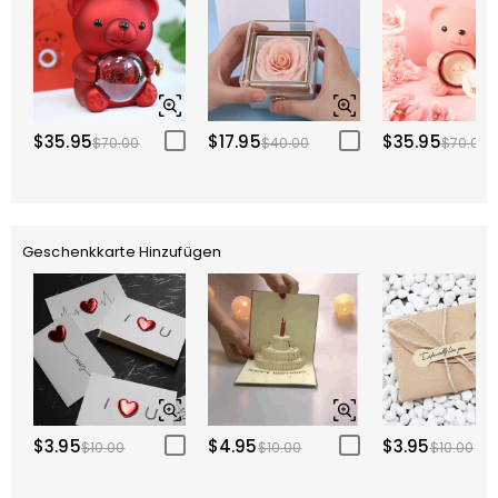
$35.95
$17.95
$35.95
$70.00
$40.00
$70.00
Geschenkkarte Hinzufügen
$3.95
$4.95
$3.95
$10.00
$10.00
$10.00