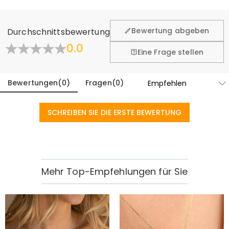
Wir hoffen, dass Sie sich beim Einkauf sicher und wohl
fühlen. Deshalb bieten wir Ihnen 60 Tage Rückgaberecht.
Bewertung abgeben
Durchschnittsbewertung
Mehr erfahren
0.0
Eine Frage stellen
Bewertungen
(
0
)
Fragen
(
0
)
SCHREIBEN SIE DIE ERSTE BEWERTUNG
Mehr Top-Empfehlungen für Sie