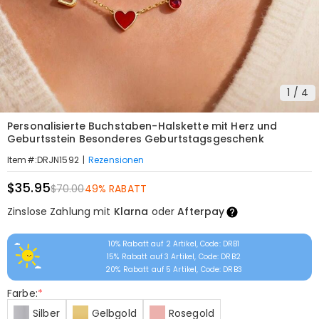
1
/
4
Personalisierte Buchstaben-Halskette mit Herz und
Geburtsstein Besonderes Geburtstagsgeschenk
|
Rezensionen
Item#
:
DRJN1592
$35.95
$70.00
49% RABATT
Zinslose Zahlung mit
Klarna
oder
Afterpay
10% Rabatt auf 2 Artikel, Code: DRB1
15% Rabatt auf 3 Artikel, Code: DRB2
20% Rabatt auf 5 Artikel, Code: DRB3
Farbe:
*
Silber
Gelbgold
Rosegold