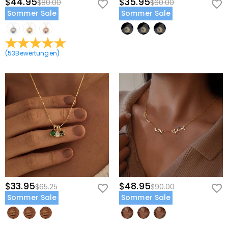
$44.95
$35.95
$80.00
$60.00
Sommer Sale
Sommer Sale
(
53
Bewertungen
)
$33.95
$48.95
$65.25
$90.00
Sommer Sale
Sommer Sale