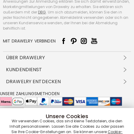
Anweisungen zur Anmeldung erklären Sie sich damit einverstanden,
Marketingmitteilungen von Drawelry zu erhalten. Sie erklären sich
außerdem mit der
DBG
. Um sich abzumelden, können Sie den in
jeder Nachricht angegebenen Abmeldelink verwenden oder sich an
unseren Kundenservice wenden, der Ihnen bei der Abmeldung
behilflich ist.
MIT DRAWELRY VERBINDEN
ÜBER DRAWELRY
Über Uns
KUNDENDIENST
Kontakt
Versandbedingungen
DRAWELRY ENTDECKEN
DBG
Zahlungsbedingungen
Geschäftsbedingungen
Großhandelsangebot
UNSERE ZAHLUNGSMETHODEN
Rückgabe & Umtausch
FAQ
Drawelry Prime
Pflegehinweis
Cookie-Richtlinie
Bonusprogramm
Drawelry Blog
Unsere Cookies
UNSERE LIEFERPARTNER
Wir verwenden Cookies, das sind kleine Textdateien, die den
Inhalt personalisieren. Lassen Sie alle Cookies zu oder passen
Sie Ihre Cookie-Einstellungen an. Sie können unsere
Cookie-