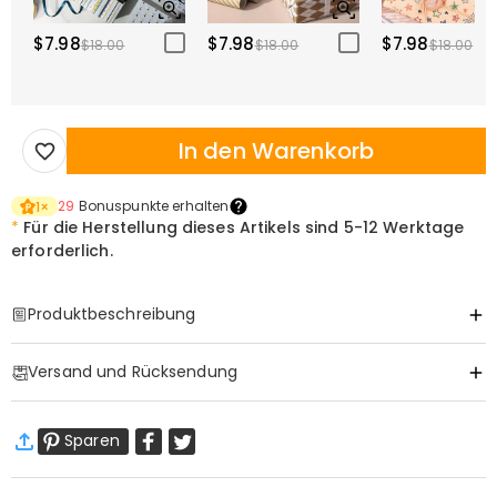
$7.98
$7.98
$7.98
$18.00
$18.00
$18.00
In den Warenkorb
29
Bonuspunkte erhalten
1
×
*
Für die Herstellung dieses Artikels sind
5-12 Werktage
erforderlich.
Produktbeschreibung
Item#
:
DRAB0419
Versand und Rücksendung
·
Gratis Versand
Sparen
Standardversand
:
9-18
Arbeitstage
$13.99 (Bestellungen < $69.00)
Kostenlos (Bestellungen > $69.00)
Expressversand
:
5-8
Arbeitstage