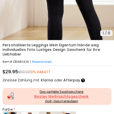
1
/
8
Personalisierte Leggings Mein Eigentum Hände weg
Individuelles Foto Lustiges Design Geschenk für ihre
Liebhaber
|
Rezensionen
Item#
:
DRAB0419
$29.95
$60.00
51% RABATT
Zinslose Zahlung mit
Klarna
oder
Afterpay
Das perfekte Sportgeschenk
Bestes Weihnachtsgeschenk
Golf-Geschenkideen
Farbe:
*