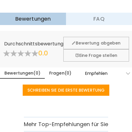
$25.99 (Bestellungen < $169.00)
Kostenlos (Bestellungen > $169.00)
Mehr erfahren
Bewertungen
FAQ
·
60-Tage Rückgabe
Wir hoffen, dass Sie sich beim Einkauf sicher und wohl
fühlen. Deshalb bieten wir Ihnen 60 Tage Rückgaberecht.
Bewertung abgeben
Durchschnittsbewertung
Mehr erfahren
0.0
Eine Frage stellen
Bewertungen
(
0
)
Fragen
(
0
)
SCHREIBEN SIE DIE ERSTE BEWERTUNG
Mehr Top-Empfehlungen für Sie