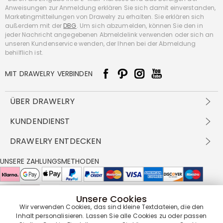
Anweisungen zur Anmeldung erklären Sie sich damit einverstanden,
Marketingmitteilungen von Drawelry zu erhalten. Sie erklären sich
außerdem mit der
DBG
. Um sich abzumelden, können Sie den in
jeder Nachricht angegebenen Abmeldelink verwenden oder sich an
unseren Kundenservice wenden, der Ihnen bei der Abmeldung
behilflich ist.
MIT DRAWELRY VERBINDEN
ÜBER DRAWELRY
Über Uns
KUNDENDIENST
Kontakt
Versandbedingungen
DRAWELRY ENTDECKEN
DBG
Zahlungsbedingungen
Geschäftsbedingungen
Großhandelsangebot
UNSERE ZAHLUNGSMETHODEN
Rückgabe & Umtausch
FAQ
Drawelry Prime
Pflegehinweis
Cookie-Richtlinie
Bonusprogramm
Drawelry Blog
Unsere Cookies
UNSERE LIEFERPARTNER
Wir verwenden Cookies, das sind kleine Textdateien, die den
Inhalt personalisieren. Lassen Sie alle Cookies zu oder passen